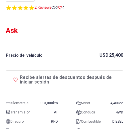
5.0
2 Reviews
2
0
star
rating
Ask
USD
25,400
Precio del vehículo
Recibe alertas de descuentos después de
iniciar sesión
Kilometraje
113,000km
Motor
4,400cc
Transmisión
AT
Conducir
4WD
Direccion
RHD
Combustible
DIESEL