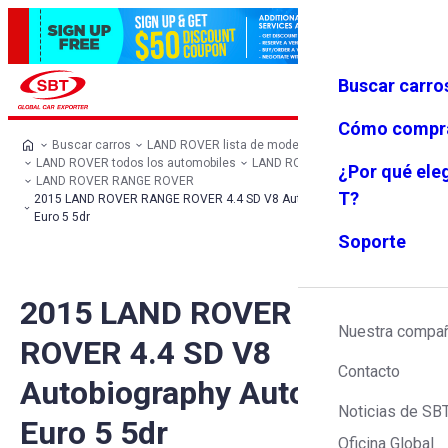
Buscar carro
Iniciar se
Favoritos
Menú
sión
Cómo compr
Buscar carros
LAND ROVER lista de modelos
LAND ROVER todos los automobiles
LAND ROVER SUV
¿Por qué ele
LAND ROVER RANGE ROVER
T?
2015 LAND ROVER RANGE ROVER 4.4 SD V8 Autobiography Auto 4WD
Euro 5 5dr
Soporte
2015 LAND ROVER RANGE
Nuestra compa
ROVER 4.4 SD V8
Contacto
Autobiography Auto 4WD
Noticias de SB
Euro 5 5dr
Oficina Global