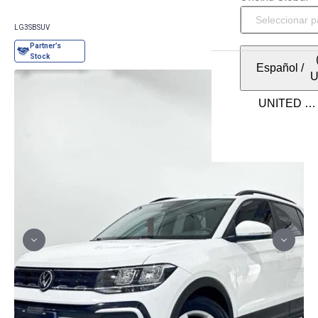
LG3SB
SUV
Español
/