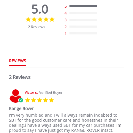
5.0
5
4
5.0
3
star
2 Reviews
2
rating
1
REVIEWS
2 Reviews
Victor s.
Verified Buyer
5.0
star
Range Rover
rating
Review
review
I'm very humbled and I will always remain indebted to
by
stating
SBT for the good customer care and honestnes in their
Victor
Range
dealing.i have always used SBT for my car purchases I'm
s.
Rover
proud to say I have just got my RANGE ROVER intact.