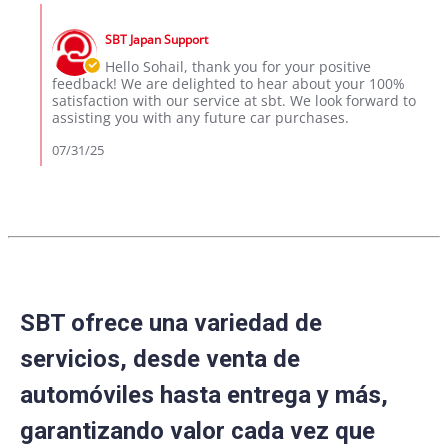
Sohail
2025
Comments
A.
by
on
SBT Japan Support
Store
31
Owner
Hello Sohail, thank you for your positive
Jul
on
feedback! We are delighted to hear about your 100%
2025
Review
satisfaction with our service at sbt. We look forward to
by
assisting you with any future car purchases.
Sohail
A.
07/31/25
on
31
Jul
2025
SBT ofrece una variedad de
servicios, desde venta de
automóviles hasta entrega y más,
garantizando valor cada vez que