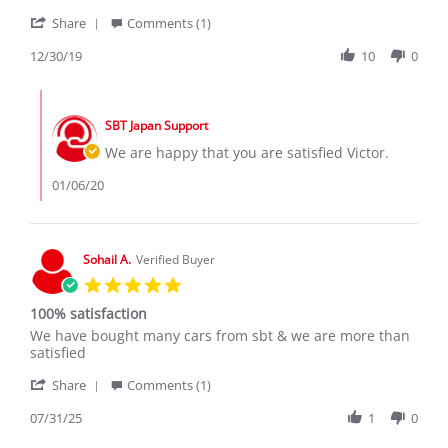
on
'
30
Share
Comments (1)
Share
Dec
Review
12/30/19
10
0
2019
by
Victor
Comments
s.
by
on
SBT Japan Support
Store
30
Owner
We are happy that you are satisfied Victor.
Dec
on
2019
Review
01/06/20
by
Victor
s.
on
Sohail A.
Verified Buyer
30
5.0
Dec
star
2019
100% satisfaction
rating
Review
review
We have bought many cars from sbt & we are more than
by
stating
satisfied
Sohail
100%
'
A.
satisfaction
Share
Comments (1)
Share
on
Review
07/31/25
1
0
31
by
Jul