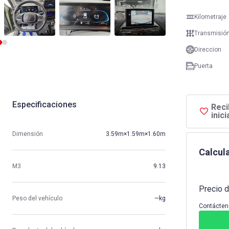
Kilometraje
Transmisió
Direccion
Puerta
Especificaciones
Reci
inic
Dimensión
3.59m×1.59m×1.60m
Calcula
M3
9.13
Precio d
Peso del vehículo
—kg
Contácten