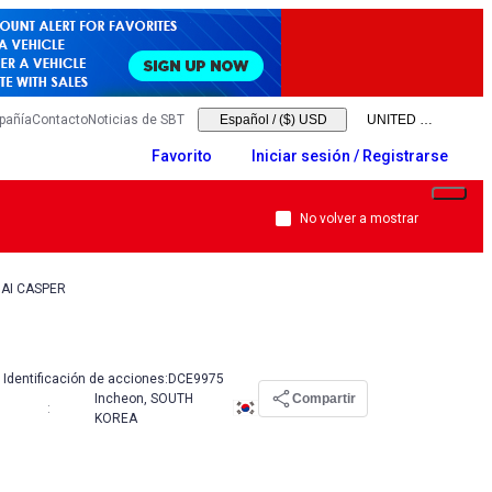
pañía
Contacto
Noticias de SBT
Español
/
($) USD
Favorito
Iniciar sesión / Registrarse
No volver a mostrar
AI CASPER
Identificación de acciones:
DCE9975
Incheon, SOUTH
Compartir
:
KOREA