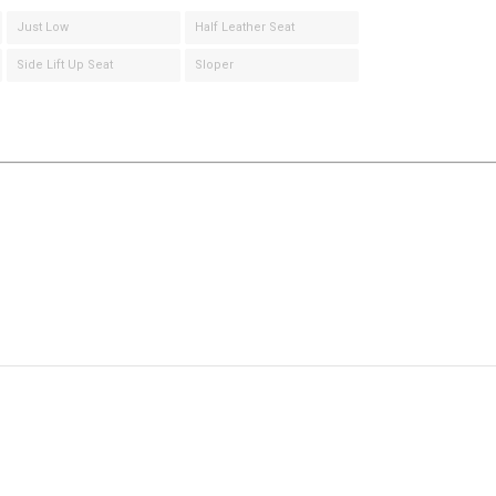
Just Low
Half Leather Seat
Side Lift Up Seat
Sloper