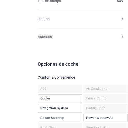
Tipo de cuerpo
SUV
puertas
4
Asientos
4
Opciones de coche
Comfort & Convenience
ACC
Air Conditioner
Cooler
Cruise Control
Navigation System
Paddle Shift
Power Steering
Power Window All
Push Start
Steering Switch