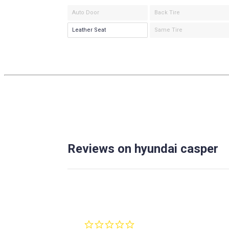
Auto Door
Back Tire
Leather Seat
Same Tire
Reviews on hyundai casper
0.0