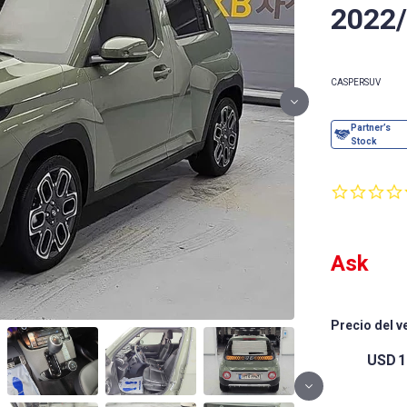
2022
CASPER
SUV
Ask
Precio del v
USD
1