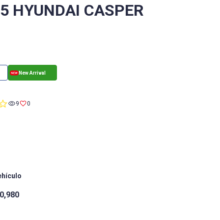
/5 HYUNDAI CASPER
0.0
9
0
star
rating
ehículo
0,980