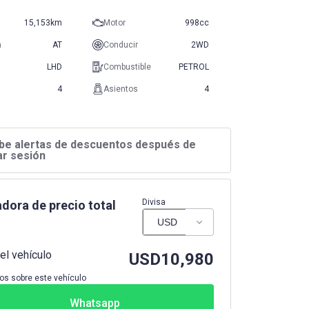
15,153km
Motor
998cc
n
AT
Conducir
2WD
LHD
Combustible
PETROL
4
Asientos
4
be alertas de descuentos después de
iar sesión
Divisa
dora de precio total
el vehículo
USD
10,980
os sobre este vehículo
Whatsapp