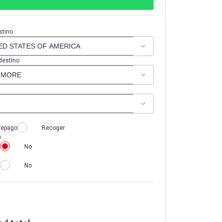
stino
destino
repago
Recoger
n
No
No