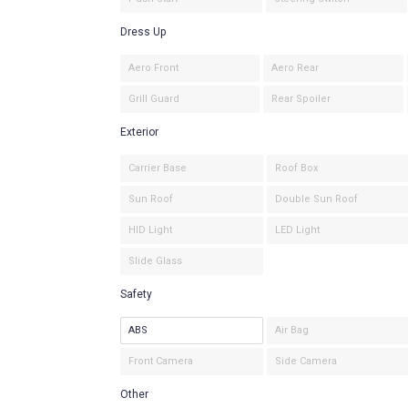
Dress Up
Aero Front
Aero Rear
Grill Guard
Rear Spoiler
Exterior
Carrier Base
Roof Box
Sun Roof
Double Sun Roof
HID Light
LED Light
Slide Glass
Safety
ABS
Air Bag
Front Camera
Side Camera
Other