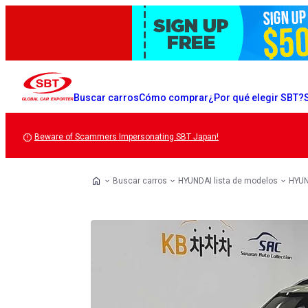
Buscar carros
Cómo comprar
¿Por qué elegir SBT?
Beware of Scammers Impersonating SBT Japan!
Buscar carros
HYUNDAI lista de modelos
HYUN