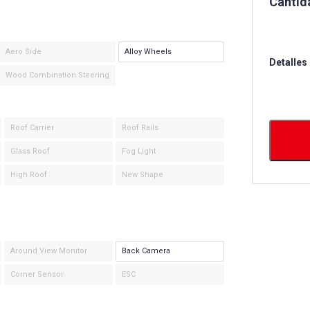
Cantid
Aero Side
Alloy Wheels
Detalles
Wood Combination Steering
Roof Carrier
Roof Rails
Glass Roof
Fog Light
High Roof
New Shape
Around View Monitor
Back Camera
Corner Sensor
ESC