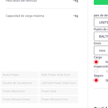
Peso bruto del vehículo
—kg
pais de de
Capacidad de carga máxima
—kg
Puerto de 
Envío
Carga
P
Inspecció
Sí
Audio Player
Both Power Slide Door
Seguro
Sí
Double Air Conditioner
Left Side Power Slide Door
Power Back Door
Power Seat
Power Window Driver
Power Window Front