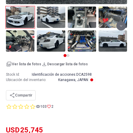
Ver lista de fotos
Descargar lista de fotos
Stock Id:
Identificación de acciones:
DCA2598
Ubicación del inventario
:
Kanagawa, JAPAN
Compartir
0.0
103
2
star
rating
USD
25,745