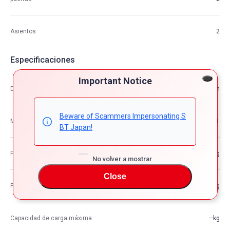
Asientos
2
Especificaciones
Important Notice
Dimensión
4.44m×1.84m×1.25m
Beware of Scammers Impersonating S
M3
10.21
BT Japan!
Peso del vehículo
1,240kg
No volver a mostrar
Close
Peso bruto del vehículo
—kg
Capacidad de carga máxima
—kg