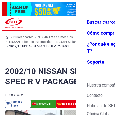
Buscar carro
Iniciar se
Favoritos
Menú
sión
Cómo compr
Buscar carros
NISSAN lista de modelos
NISSAN todos los automobiles
NISSAN Sedan
NISSAN SILVIA
¿Por qué ele
2002/10 NISSAN SILVIA SPEC R V PACKAGE
T?
Soporte
2002/10 NISSAN SILVIA
SPEC R V PACKAGE
Nuestra compa
Contacto
S15
2002
Coupe
Noticias de SB
Oficina Global