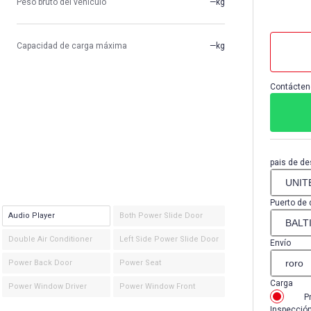
Peso bruto del vehículo
—kg
Capacidad de carga máxima
—kg
Contácten
pais de de
Puerto de 
Audio Player
Both Power Slide Door
Double Air Conditioner
Left Side Power Slide Door
Envío
Power Back Door
Power Seat
Carga
Power Window Driver
Power Window Front
P
Inspecció