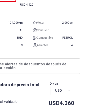
USD
4,420
104,000km
Motor
2,000cc
n
AT
Conducir
RHD
Combustible
PETROL
3
Asientos
4
be alertas de descuentos después de
iar sesión
Divisa
dora de precio total
el vehículo
USD
4,360