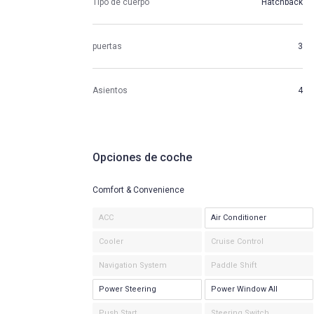
Tipo de cuerpo
Hatchback
puertas
3
Asientos
4
Opciones de coche
Comfort & Convenience
ACC
Air Conditioner
Cooler
Cruise Control
Navigation System
Paddle Shift
Power Steering
Power Window All
Push Start
Steering Switch