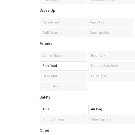
Dress Up
Aero Front
Aero Rear
Grill Guard
Rear Spoiler
Exterior
Carrier Base
Roof Box
Sun Roof
Double Sun Roof
HID Light
LED Light
Slide Glass
Safety
ABS
Air Bag
Front Camera
Side Camera
Other