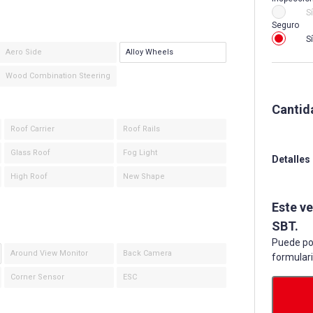
Sí
Seguro
Sí
Aero Side
Alloy Wheels
Wood Combination Steering
Cantid
Roof Carrier
Roof Rails
Glass Roof
Fog Light
Detalles
High Roof
New Shape
Este v
SBT.
Puede po
Around View Monitor
Back Camera
formular
Corner Sensor
ESC