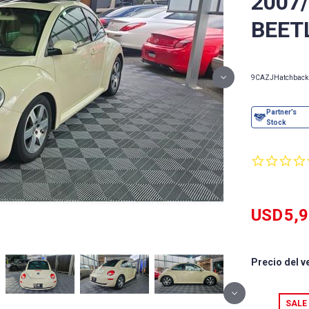
2007
BEET
9CAZJ
Hatchback
USD
5,
Precio del v
SALE