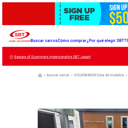
Buscar carros
Cómo comprar
¿Por qué elegir SBT?
Beware of Scammers Impersonating SBT Japan!
Buscar carros
VOLKSWAGEN lista de modelos