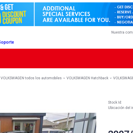
Nuestra com
Soporte
VOLKSWAGEN todos los automobiles
VOLKSWAGEN Hatchback
VOLKSWAGE
Stock Id:
Ubicación del i