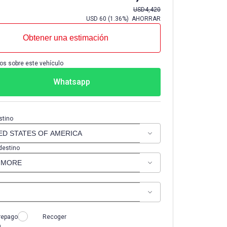
USD
4,420
USD
60
(
1.36%
) AHORRAR
Obtener una estimación
os sobre este vehículo
Whatsapp
stino
destino
repago
Recoger
n