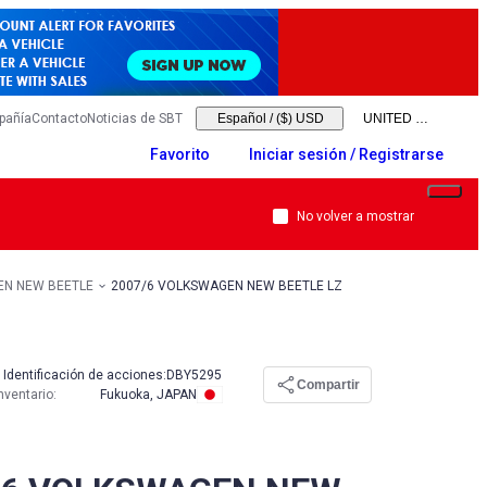
pañía
Contacto
Noticias de SBT
Español
/
($) USD
Favorito
Iniciar sesión / Registrarse
No volver a mostrar
N NEW BEETLE
2007/6 VOLKSWAGEN NEW BEETLE LZ
Identificación de acciones:
DBY5295
Compartir
nventario
:
Fukuoka, JAPAN