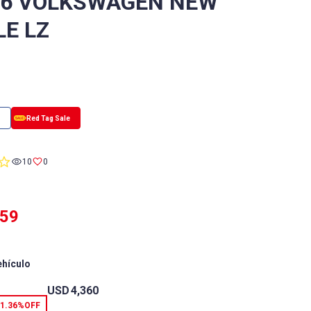
/6 VOLKSWAGEN NEW
LE LZ
0.0
10
0
star
rating
959
ehículo
USD
4,360
1.36%
OFF