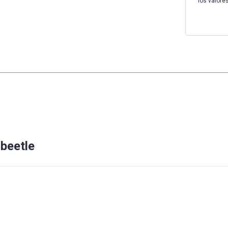
los valore
beetle