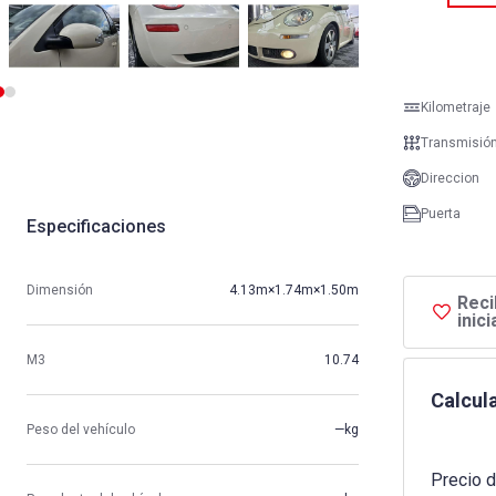
Kilometraje
Transmisió
Direccion
Puerta
Especificaciones
Dimensión
4.13m×1.74m×1.50m
Reci
inic
M3
10.74
Calcula
Peso del vehículo
—kg
Precio d