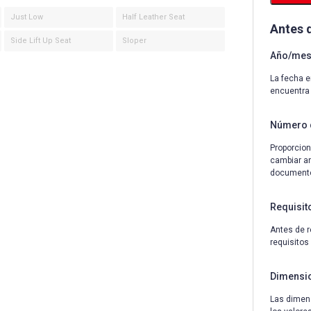
Just Low
Half Leather Seat
Antes 
Side Lift Up Seat
Sloper
Año/mes 
La fecha e
encuentra
Número 
Proporcion
cambiar an
documentos
Requisit
Antes de r
requisitos
Dimensi
Las dimens