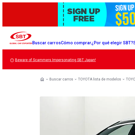
Buscar carros
Cómo comprar
¿Por qué elegir SBT?
Beware of Scammers Impersonating SBT Japan!
Buscar carros
TOYOTA lista de modelos
TOYO