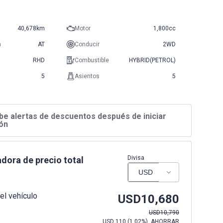
40,678km
Motor
1,800cc
n
AT
Conducir
2WD
RHD
Combustible
HYBRID(PETROL)
5
Asientos
5
be alertas de descuentos después de iniciar
ón
Divisa
dora de precio total
el vehículo
USD
10,680
USD
10,790
USD
110
(
1.02%
) AHORRAR