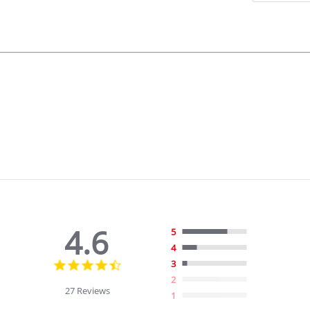
4.6
5
4
4.6
3
star
2
rating
27 Reviews
1