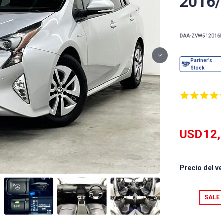
2016
DAA-ZVW51
2016
USD
12
Precio del v
SALE