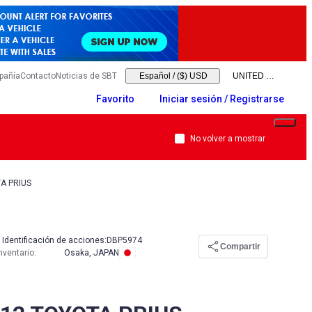
pañía
Contacto
Noticias de SBT
Español
/
($) USD
Favorito
Iniciar sesión / Registrarse
No volver a mostrar
A PRIUS
Identificación de acciones:
DBP5974
Compartir
nventario
:
Osaka, JAPAN