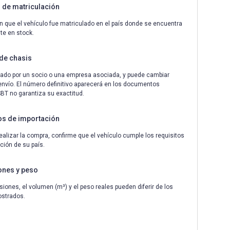
de matriculación
n que el vehículo fue matriculado en el país donde se encuentra
te en stock.
de chasis
ado por un socio o una empresa asociada, y puede cambiar
envío. El número definitivo aparecerá en los documentos
 SBT no garantiza su exactitud.
os de importación
ealizar la compra, confirme que el vehículo cumple los requisitos
ción de su país.
ones y peso
iones, el volumen (m³) y el peso reales pueden diferir de los
ostrados.