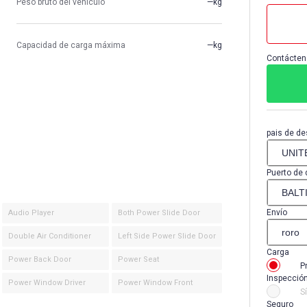
Peso bruto del vehículo
—kg
Capacidad de carga máxima
—kg
Contácten
pais de de
Puerto de 
Envío
Audio Player
Both Power Slide Door
Double Air Conditioner
Left Side Power Slide Door
Carga
Power Back Door
Power Seat
P
Inspecció
Power Window Driver
Power Window Front
Sí
Seguro