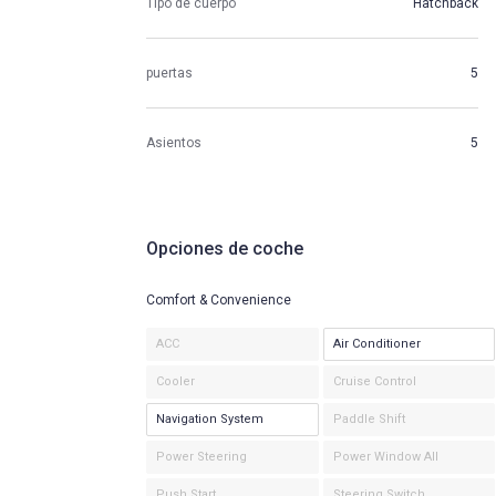
Tipo de cuerpo
Hatchback
puertas
5
Asientos
5
Opciones de coche
Comfort & Convenience
ACC
Air Conditioner
Cooler
Cruise Control
Navigation System
Paddle Shift
Power Steering
Power Window All
Push Start
Steering Switch