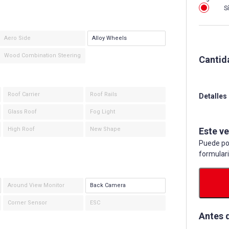
Sí
Aero Side
Alloy Wheels
Wood Combination Steering
Cantid
Roof Carrier
Roof Rails
Detalles
Glass Roof
Fog Light
High Roof
New Shape
Este v
Puede po
formular
Around View Monitor
Back Camera
Corner Sensor
ESC
Antes 