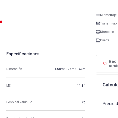
Kilometraje
Transmisió
Direccion
Puerta
Especificaciones
Reci
sesi
Dimensión
4.58m×1.76m×1.47m
Calcula
M3
11.84
Peso del vehículo
—kg
Precio d