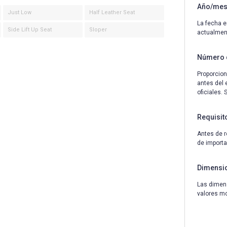
Año/mes 
Just Low
Half Leather Seat
La fecha e
Side Lift Up Seat
Sloper
actualmen
Número 
Proporcion
antes del 
oficiales.
Requisit
Antes de r
de importa
Dimensi
Las dimens
valores m