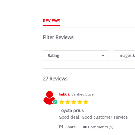
REVIEWS
Filter Reviews
Rating
Images &
27 Reviews
babu i.
Verified Buyer
5.0
star
Toyota prius
rating
Review
review
Good deal. Good customer service
by
stating
'
babu
Toyota
Share
Comments (1)
Share
i.
prius