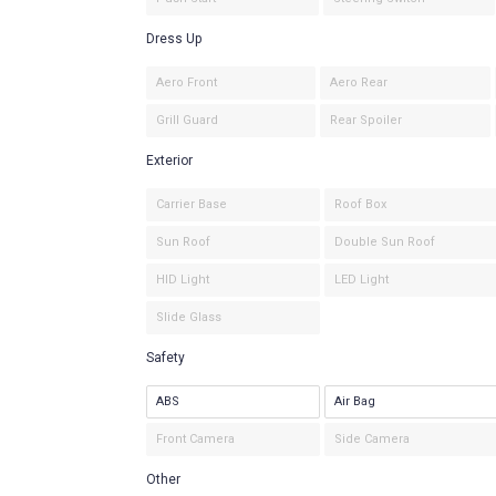
Dress Up
Aero Front
Aero Rear
Grill Guard
Rear Spoiler
Exterior
Carrier Base
Roof Box
Sun Roof
Double Sun Roof
HID Light
LED Light
Slide Glass
Safety
ABS
Air Bag
Front Camera
Side Camera
Other