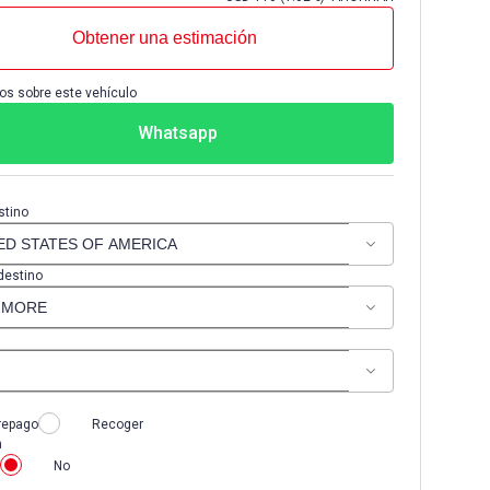
Obtener una estimación
os sobre este vehículo
Whatsapp
stino
destino
repago
Recoger
n
No