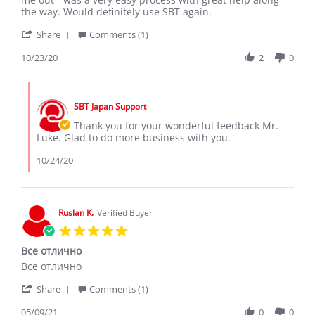
Luke
Great
the way. Would definitely use SBT again.
S.
Car,
'
on
Great
Share
Comments (1)
Share
23
Experience
Review
10/23/20
2
0
Oct
by
2020
Luke
Comments
S.
by
on
SBT Japan Support
Store
23
Owner
Thank you for your wonderful feedback Mr.
Oct
on
Luke. Glad to do more business with you.
2020
Review
by
10/24/20
Luke
S.
on
23
Ruslan K.
Verified Buyer
Oct
5.0
2020
star
Все отлично
rating
Review
review
Все отлично
by
stating
'
Ruslan
Все
Share
Comments (1)
Share
K.
отлично
Review
05/09/21
0
0
on