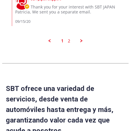
Store
14
Owner
Thank you for your interest with SBT JAPAN
Sep
on
Patricia, We sent you a separate email.
2020
Review
by
09/15/20
patricia
w.
on
14
1
2
Sep
2020
SBT ofrece una variedad de
servicios, desde venta de
automóviles hasta entrega y más,
garantizando valor cada vez que
acude a nosotros.