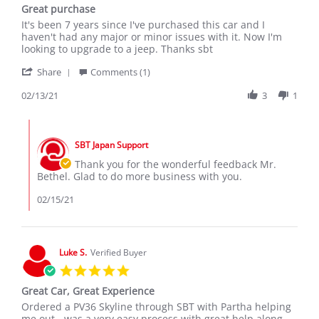
Great purchase
rating
Review
review
It's been 7 years since I've purchased this car and I
by
stating
haven't had any major or minor issues with it. Now I'm
V.Bethel
Great
looking to upgrade to a jeep. Thanks sbt
on
purchase
'
13
Share
Comments (1)
Share
Feb
Review
02/13/21
3
1
2021
by
V.Bethel
Comments
on
by
13
SBT Japan Support
Store
Feb
Owner
Thank you for the wonderful feedback Mr.
2021
on
Bethel. Glad to do more business with you.
Review
by
02/15/21
V.Bethel
on
13
Feb
Luke S.
Verified Buyer
2021
5.0
star
Great Car, Great Experience
rating
Review
review
Ordered a PV36 Skyline through SBT with Partha helping
by
stating
me out - was a very easy process with great help along