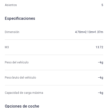
Asientos
5
Especificaciones
Dimensión
4.70m×2.13m×1.37m
M3
13.72
Peso del vehículo
—kg
Peso bruto del vehículo
—kg
Capacidad de carga máxima
—kg
Opciones de coche