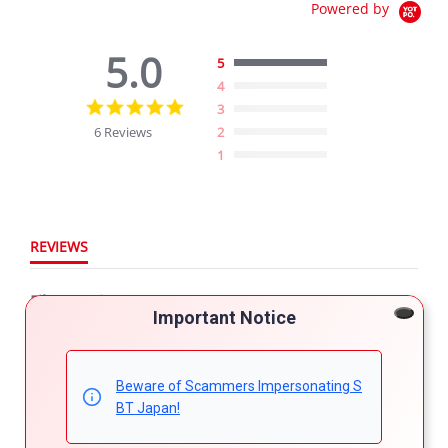
Powered by
5.0
5
4
5.0
3
star
6 Reviews
2
rating
1
REVIEWS
Filter Reviews
Important Notice
More Filters
Beware of Scammers Impersonating S
BT Japan!
6 Reviews