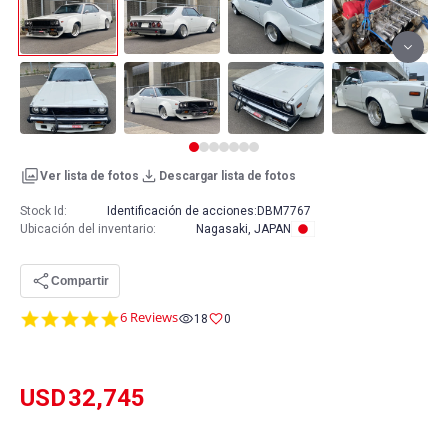
Ver lista de fotos
Descargar lista de fotos
Stock Id:
Identificación de acciones:
DBM7767
Ubicación del inventario
:
Nagasaki, JAPAN
Compartir
5.0
6 Reviews
18
0
star
rating
USD
32,745