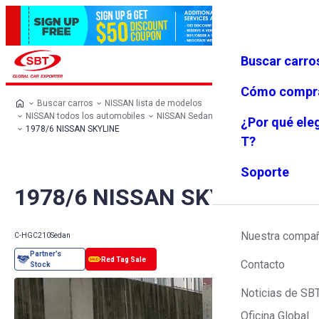
Buscar carro
Iniciar se
Favoritos
Menú
sión
Cómo compr
Buscar carros
NISSAN lista de modelos
NISSAN todos los automobiles
NISSAN Sedan
NISSAN SKYLINE
¿Por qué ele
1978/6 NISSAN SKYLINE
T?
Soporte
1978/6 NISSAN SKYLINE
Nuestra compa
C-HGC210
Sedan
Contacto
Noticias de SB
Oficina Global