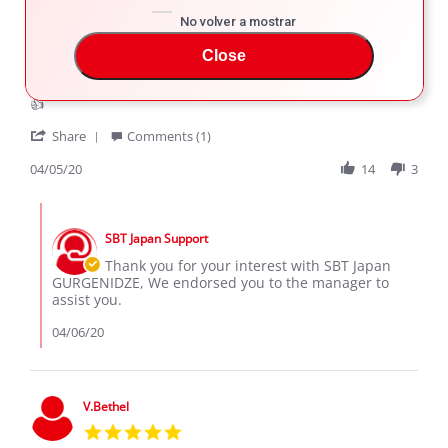
No volver a mostrar
GURGENIDZE V.
Verified Buyer
5.0
Close
star
👍
rating
Review
review
👍
by
stating
'
GURGENIDZE
👍
Share
Comments (1)
Share
V.
Review
04/05/20
14
3
on
by
5
GURGENIDZE
Apr
Comments
V.
2020
by
on
SBT Japan Support
Store
5
Owner
Thank you for your interest with SBT Japan
Apr
on
GURGENIDZE, We endorsed you to the manager to
2020
Review
assist you.
by
GURGENIDZE
04/06/20
V.
on
5
Apr
V.Bethel
2020
5.0
star