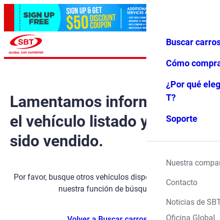
Buscar carro
Iniciar ses
Favoritos
Menú
ión
Cómo compr
¿Por qué eleg
Lamentamos informarle que
T?
el vehículo listado ya ha
Soporte
sido vendido.
Nuestra compa
Por favor, busque otros vehículos disponibles utilizando
Contacto
nuestra función de búsqueda.
Noticias de SB
Oficina Global
Volver a Buscar carros