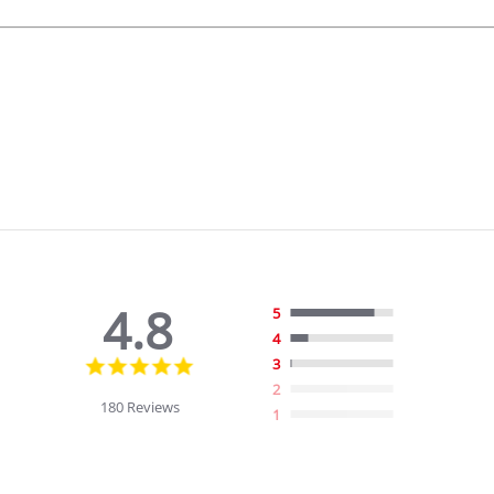
4.8
5
4
4.8
3
star
2
rating
180 Reviews
1