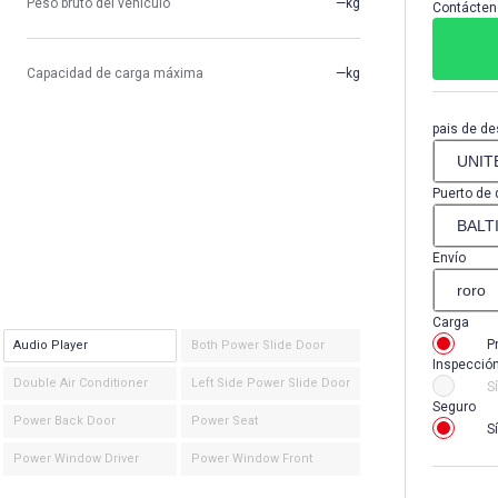
Peso bruto del vehículo
—kg
Contácten
Capacidad de carga máxima
—kg
pais de de
Puerto de 
Envío
Carga
P
Audio Player
Both Power Slide Door
Inspecció
Double Air Conditioner
Left Side Power Slide Door
Sí
Seguro
Power Back Door
Power Seat
Sí
Power Window Driver
Power Window Front