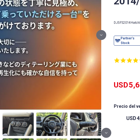
2014
DJ5FS
2014
Hatch
USD
5,
Precio del v
USD
4