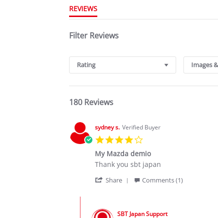
REVIEWS
Filter Reviews
Rating
Images &
180 Reviews
sydney s.
Verified Buyer
4.0
star
My Mazda demio
rating
Review
review
Thank you sbt japan
by
stating
'
sydney
My
Share
Comments (1)
Share
s.
Mazda
Review
on
demio
Comments
by
13
by
sydney
Jan
SBT Japan Support
Store