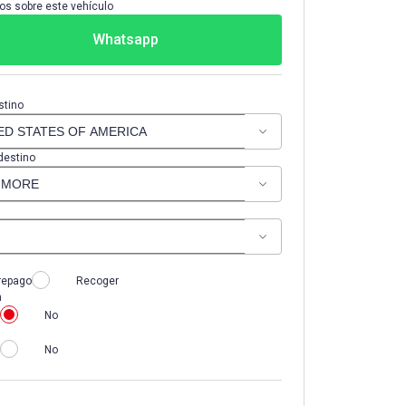
os sobre este vehículo
Whatsapp
stino
destino
repago
Recoger
n
No
No