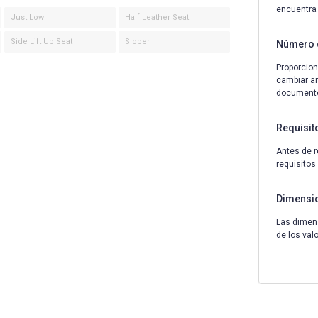
encuentra
Just Low
Half Leather Seat
Side Lift Up Seat
Sloper
Número 
Proporcion
cambiar an
documentos
Requisit
Antes de r
requisitos
Dimensi
Las dimens
de los val