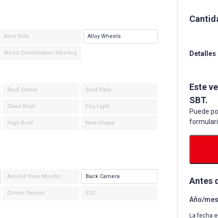
Cantid
Aero Side
Alloy Wheels
Wood Combination Steering
Detalles
Este v
Roof Carrier
Roof Rails
SBT.
Glass Roof
Fog Light
Puede po
formular
High Roof
New Shape
Around View Monitor
Back Camera
Antes 
Corner Sensor
ESC
Año/mes 
La fecha e