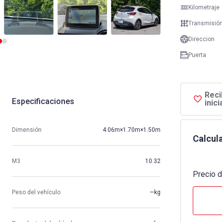
Kilometraje
Transmisió
Direccion
Puerta
Reci
Especificaciones
inic
Dimensión
4.06m×1.70m×1.50m
Calcula
M3
10.32
Precio d
Peso del vehículo
—kg