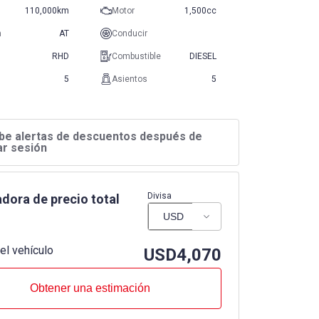
110,000km
Motor
1,500cc
n
AT
Conducir
RHD
Combustible
DIESEL
5
Asientos
5
be alertas de descuentos después de
iar sesión
Divisa
dora de precio total
el vehículo
USD
4,070
Obtener una estimación