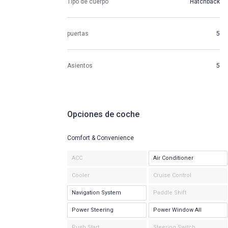
Tipo de cuerpo
Hatchback
puertas
5
Asientos
5
Opciones de coche
Comfort & Convenience
ACC
Air Conditioner
Cooler
Cruise Control
Navigation System
Paddle Shift
Power Steering
Power Window All
Push Start
Steering Switch