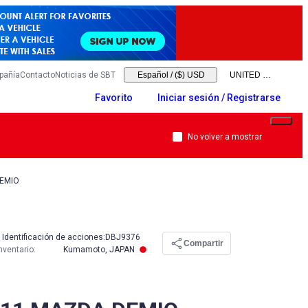
pañía
Contacto
Noticias de SBT
Español
/
($) USD
Favorito
Iniciar sesión / Registrarse
No volver a mostrar
DEMIO
Identificación de acciones:
DBJ9376
Compartir
nventario
:
Kumamoto, JAPAN