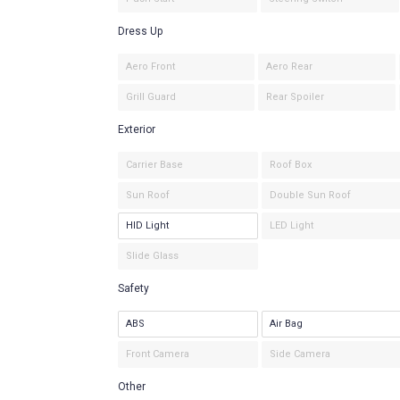
Dress Up
Aero Front
Aero Rear
Grill Guard
Rear Spoiler
Exterior
Carrier Base
Roof Box
Sun Roof
Double Sun Roof
HID Light
LED Light
Slide Glass
Safety
ABS
Air Bag
Front Camera
Side Camera
Other