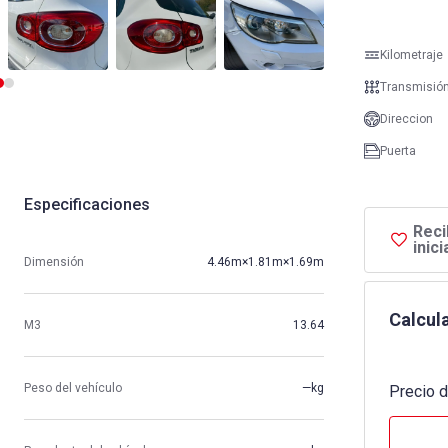
Kilometraje
Transmisió
Direccion
Puerta
Especificaciones
Reci
inic
Dimensión
4.46m×1.81m×1.69m
Calcula
M3
13.64
Peso del vehículo
—kg
Precio d