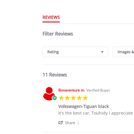
REVIEWS
Filter Reviews
Rating
Images &
11 Reviews
Bonaventure m.
Verified Buyer
5.0
star
Volkswagen-Tiguan black
rating
Review
review
It's the best car, Touhidy I appreciat
by
stating
'
Bonaventure
Volkswagen-
Share
Share
m.
Tiguan
Review
on
black