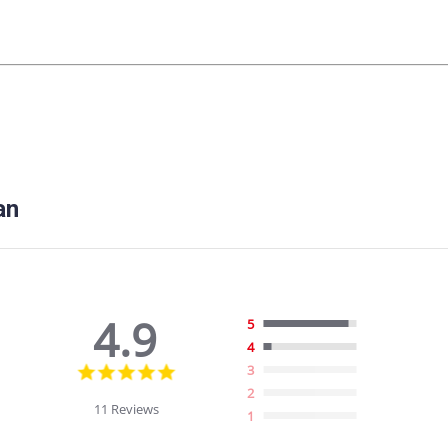
an
4.9
5
4
4.9
3
star
2
rating
11 Reviews
1