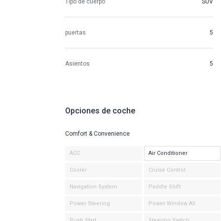
Tipo de cuerpo
SUV
puertas
5
Asientos
5
Opciones de coche
Comfort & Convenience
ACC
Air Conditioner
Cooler
Cruise Control
Navigation System
Paddle Shift
Power Steering
Power Window All
Push Start
Steering Switch