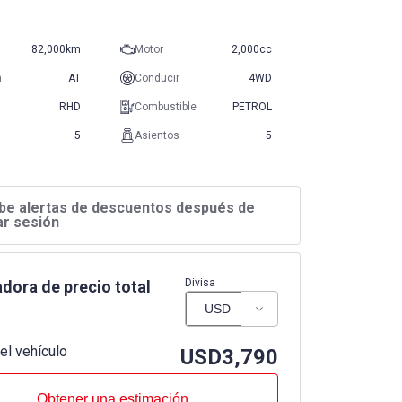
82,000km
Motor
2,000cc
n
AT
Conducir
4WD
RHD
Combustible
PETROL
5
Asientos
5
be alertas de descuentos después de
iar sesión
Divisa
dora de precio total
el vehículo
USD
3,790
Obtener una estimación