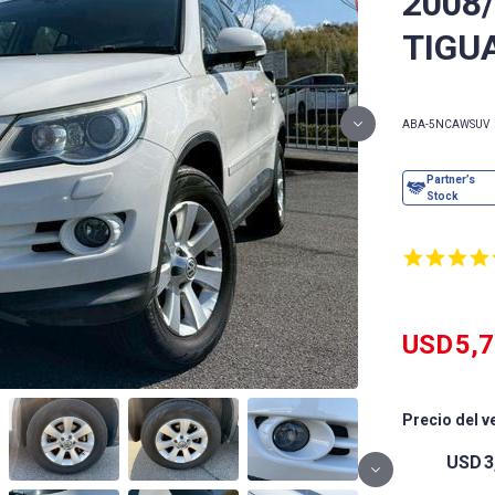
2008
TIGU
ABA-5NCAW
SUV
USD
5,
Precio del v
USD
3