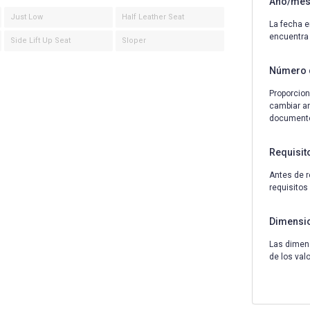
Año/mes 
Just Low
Half Leather Seat
La fecha e
encuentra
Side Lift Up Seat
Sloper
Número 
Proporcion
cambiar an
documentos
Requisit
Antes de r
requisitos
Dimensi
Las dimens
de los val