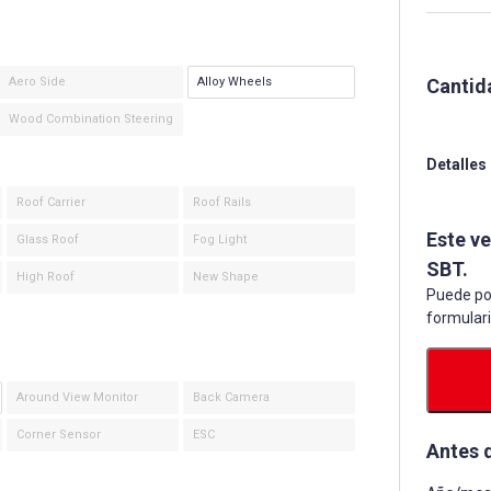
Cantid
Aero Side
Alloy Wheels
Wood Combination Steering
Detalles
Roof Carrier
Roof Rails
Este v
Glass Roof
Fog Light
SBT.
High Roof
New Shape
Puede po
formular
Around View Monitor
Back Camera
Corner Sensor
ESC
Antes 