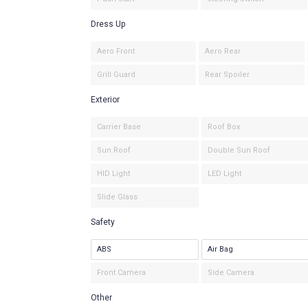
Dress Up
Aero Front
Aero Rear
Grill Guard
Rear Spoiler
Exterior
Carrier Base
Roof Box
Sun Roof
Double Sun Roof
HID Light
LED Light
Slide Glass
Safety
ABS
Air Bag
Front Camera
Side Camera
Other