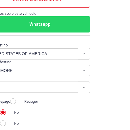
os sobre este vehículo
Whatsapp
stino
destino
repago
Recoger
n
No
No