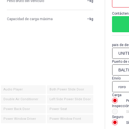
Peso bruto del vehículo
—kg
Contácten
Capacidad de carga máxima
—kg
pais de de
Puerto de 
Envío
Audio Player
Both Power Slide Door
Carga
Double Air Conditioner
Left Side Power Slide Door
P
Inspecció
Power Back Door
Power Seat
Sí
Seguro
Power Window Driver
Power Window Front
Sí