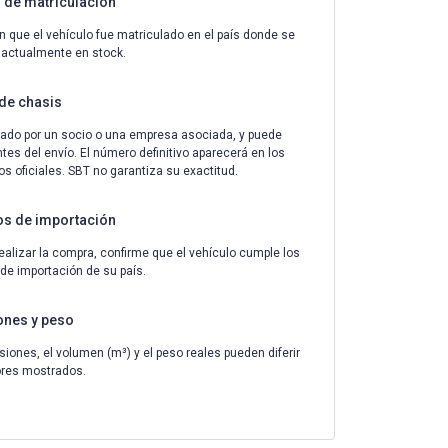
de matriculación
n que el vehículo fue matriculado en el país donde se
 actualmente en stock.
de chasis
ado por un socio o una empresa asociada, y puede
tes del envío. El número definitivo aparecerá en los
 oficiales. SBT no garantiza su exactitud.
os de importación
ealizar la compra, confirme que el vehículo cumple los
 de importación de su país.
ones y peso
iones, el volumen (m³) y el peso reales pueden diferir
ores mostrados.