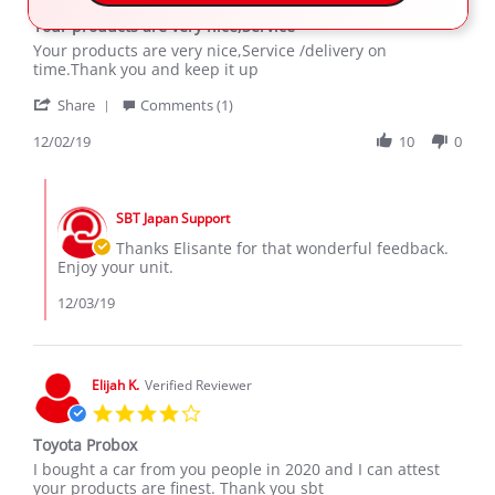
star
Your products are very nice,Service
rating
Review
review
Your products are very nice,Service /delivery on
by
stating
time.Thank you and keep it up
Elisante
Your
'
U.
products
Share
Comments (1)
Share
on
are
Review
12/02/19
10
0
2
very
by
Dec
nice,Service
Elisante
2019
Comments
U.
by
on
SBT Japan Support
Store
2
Owner
Thanks Elisante for that wonderful feedback.
Dec
on
Enjoy your unit.
2019
Review
by
12/03/19
Elisante
U.
on
2
Elijah K.
Verified Reviewer
Dec
4.0
2019
star
Toyota Probox
rating
Review
review
I bought a car from you people in 2020 and I can attest
by
stating
your products are finest. Thank you sbt