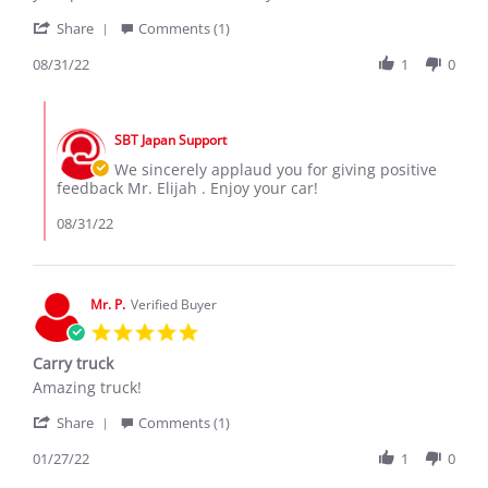
Elijah
Toyota
'
K.
Probox
Share
Comments (1)
Share
on
Review
08/31/22
1
0
31
by
Aug
Elijah
2022
Comments
K.
by
on
SBT Japan Support
Store
31
Owner
We sincerely applaud you for giving positive
Aug
on
feedback Mr. Elijah . Enjoy your car!
2022
Review
by
08/31/22
Elijah
K.
on
31
Mr. P.
Verified Buyer
Aug
5.0
2022
star
Carry truck
rating
Review
review
Amazing truck!
by
stating
'
Mr.
Carry
Share
Comments (1)
Share
P.
truck
Review
01/27/22
1
0
on
by
27