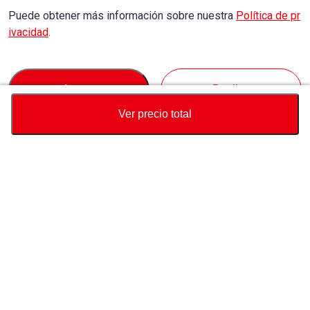
Puede obtener más información sobre nuestra
Política de pr
ivacidad
.
Accept
Decline
Ver precio total
Divisa
Calculadora de precio total
Comprar
Soporte
Precio del vehículo
USD
3,490
Sobre Nosotros
Contáctenos sobre este vehículo
Consulta
pais de destino