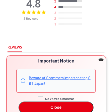
4.8
5
4
4.8
3
star
5 Reviews
2
rating
1
REVIEWS
Filter Reviews
Important Notice
More Filters
Beware of Scammers Impersonating S
BT Japan!
5 Reviews
No volver a mostrar
Elisante U.
Verified Buyer
Close
5.0