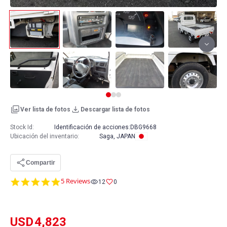
Ver lista de fotos
Descargar lista de fotos
Stock Id:
Identificación de acciones:
DBG9668
Ubicación del inventario
:
Saga, JAPAN
Compartir
4.8
5 Reviews
12
0
star
rating
USD
4,823