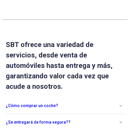
on
5
Feb
2023
SBT ofrece una variedad de
servicios, desde venta de
automóviles hasta entrega y más,
garantizando valor cada vez que
acude a nosotros.
¿Cómo comprar un coche?
¿Se entregará de forma segura??