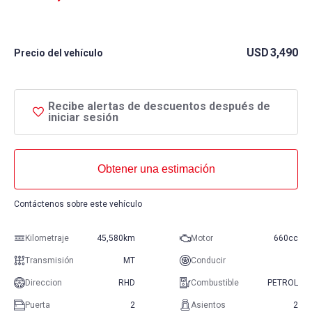
USD
3,490
Precio del vehículo
Recibe alertas de descuentos después de
iniciar sesión
Obtener una estimación
Contáctenos sobre este vehículo
Kilometraje
45,580km
Motor
660cc
Transmisión
MT
Conducir
Direccion
RHD
Combustible
PETROL
Puerta
2
Asientos
2