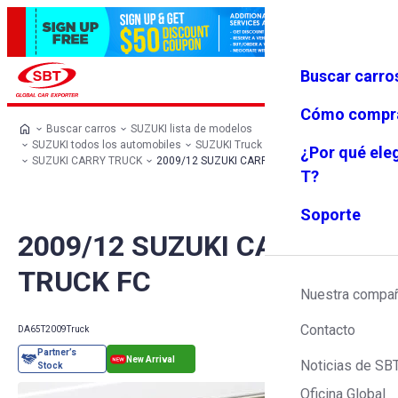
Buscar carro
Iniciar se
Favoritos
Menú
sión
Cómo compr
Buscar carros
SUZUKI lista de modelos
SUZUKI todos los automobiles
SUZUKI Truck
¿Por qué ele
SUZUKI CARRY TRUCK
2009/12 SUZUKI CARRY TRUCK FC
T?
Soporte
2009/12 SUZUKI CARRY
TRUCK FC
Nuestra compa
Contacto
DA65T
2009
Truck
Noticias de SB
Oficina Global