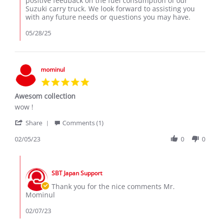
positive feedback on the fuel consumption of our
2025
Review
Suzuki carry truck. We look forward to assisting you
by
with any future needs or questions you may have.
Eston
K.
05/28/25
on
27
May
2025
mominul
5.0
star
Awesom collection
rating
Review
review
wow !
by
stating
'
mominul
Awesom
Share
Comments (1)
Share
on
collection
Review
02/05/23
0
0
5
by
Feb
mominul
2023
Comments
on
by
5
SBT Japan Support
Store
Feb
Owner
Thank you for the nice comments Mr.
2023
on
Mominul
Review
by
02/07/23
mominul