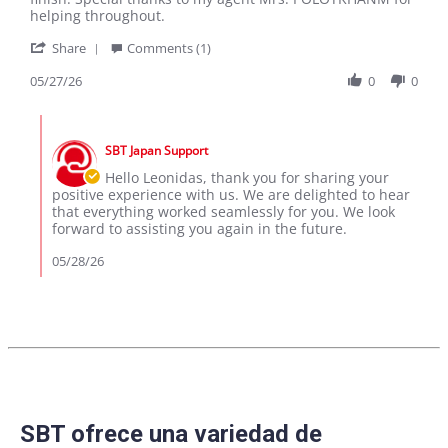
Leonidas
Perfect
helping throughout.
G.
CX-
'
on
60
Share
Comments (1)
Share
27
Review
05/27/26
0
0
May
by
2026
Leonidas
Comments
G.
by
on
SBT Japan Support
Store
27
Owner
Hello Leonidas, thank you for sharing your
May
on
positive experience with us. We are delighted to hear
2026
Review
that everything worked seamlessly for you. We look
by
forward to assisting you again in the future.
Leonidas
G.
05/28/26
on
27
May
2026
SBT ofrece una variedad de