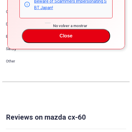
Beware of Scammers Impersonating S
BT Japan!
Comfort & Convenience
Dress Up
No volver a mostrar
Close
Exterior
Safety
Other
Reviews on mazda cx-60