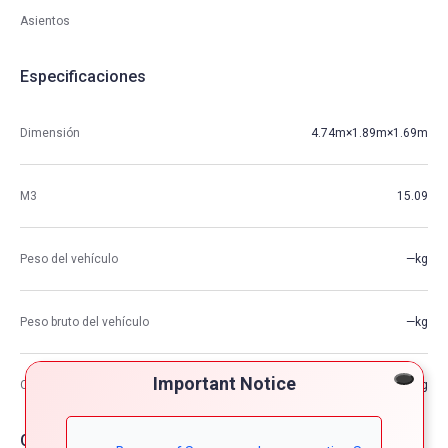
Asientos
Especificaciones
Dimensión
4.74m×1.89m×1.69m
M3
15.09
Peso del vehículo
—kg
Peso bruto del vehículo
—kg
Important Notice
Capacidad de carga máxima
—kg
Opciones de coche