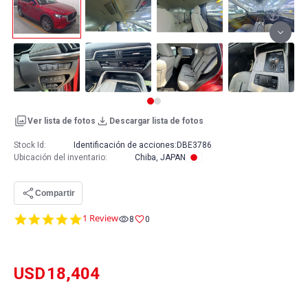
Ver lista de fotos
Descargar lista de fotos
Stock Id:
Identificación de acciones:
DBE3786
Ubicación del inventario
:
Chiba, JAPAN
Compartir
5.0
1 Review
8
0
star
rating
USD
18,404