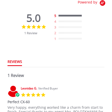
Powered by
5.0
5
4
5.0
3
star
1 Review
2
rating
1
REVIEWS
1 Review
Leonidas G.
Verified Buyer
5.0
star
Perfect CX-60
rating
Review
review
Very happy, everything worked like a charm from start to
by
stating
finish. Special thanks to my agent Mrs. POLOTKHANM for