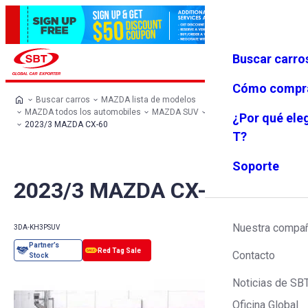
Buscar carro
Iniciar se
Favoritos
Menú
sión
Cómo compr
Buscar carros
MAZDA lista de modelos
MAZDA todos los automobiles
MAZDA SUV
MAZDA CX-60
¿Por qué ele
2023/3 MAZDA CX-60
T?
Soporte
2023/3 MAZDA CX-60
Nuestra compa
3DA-KH3P
SUV
Contacto
Noticias de SB
Oficina Global