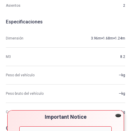
Asientos
2
Especificaciones
Dimensión
3.96m×1.68m×1.24m
M3
8.2
Peso del vehículo
—kg
Peso bruto del vehículo
—kg
Capacidad de carga máxima
—kg
Important Notice
Opciones de coche