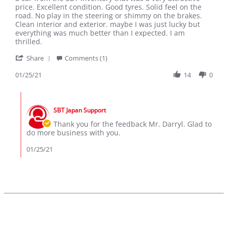
Darryl
2007
price. Excellent condition. Good tyres. Solid feel on the
B.
Roadster
road. No play in the steering or shimmy on the brakes.
on
Coupe
Clean interior and exterior. maybe I was just lucky but
25
everything was much better than I expected. I am
Jan
thrilled.
2021
'
Share
Comments (1)
Share
Review
01/25/21
14
0
by
Darryl
Comments
B.
by
on
SBT Japan Support
Store
25
Owner
Thank you for the feedback Mr. Darryl. Glad to
Jan
on
do more business with you.
2021
Review
by
01/25/21
Darryl
B.
on
25
Jan
2021