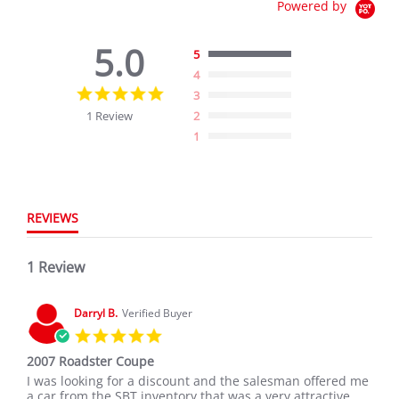
Powered by
5.0
5
4
5.0
3
star
1 Review
2
rating
1
REVIEWS
1 Review
Darryl B.
Verified Buyer
5.0
star
2007 Roadster Coupe
rating
Review
review
I was looking for a discount and the salesman offered me
by
stating
a car from the SBT inventory that was a very attractive