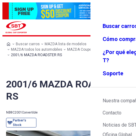
Buscar carro
Iniciar se
Favoritos
Menú
sión
Cómo compr
Buscar carros
MAZDA lista de modelos
MAZDA todos los automobiles
MAZDA Coupe
MAZDA ROADSTER
¿Por qué ele
2001/6 MAZDA ROADSTER RS
T?
Soporte
2001/6 MAZDA ROADSTER
RS
Nuestra compa
Contacto
NB8C
2001
Convertible
Noticias de SB
Oficina Global