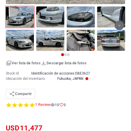
Ver lista de fotos
Descargar lista de fotos
Stock Id:
Identificación de acciones:
DBE3627
Ubicación del inventario
:
Fukuoka, JAPAN
Compartir
5.0
1 Review
10
0
star
rating
USD
11,477