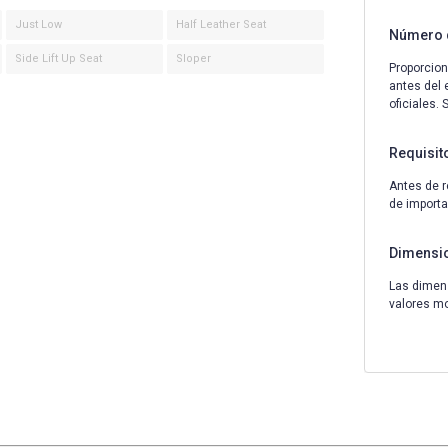
Just Low
Half Leather Seat
Número 
Side Lift Up Seat
Sloper
Proporcion
antes del 
oficiales.
Requisit
Antes de r
de importa
Dimensi
Las dimens
valores m