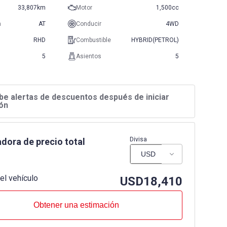
33,807km
Motor
1,500cc
n
AT
Conducir
4WD
RHD
Combustible
HYBRID(PETROL)
5
Asientos
5
be alertas de descuentos después de iniciar
ón
Divisa
dora de precio total
el vehículo
USD
18,410
Obtener una estimación