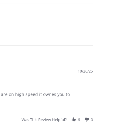
10/26/25
u are on high speed it ownes you to
Was This Review Helpful?
6
0