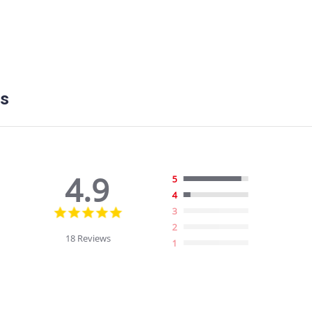
ss
4.9
5
4
4.9
3
star
2
rating
18 Reviews
1