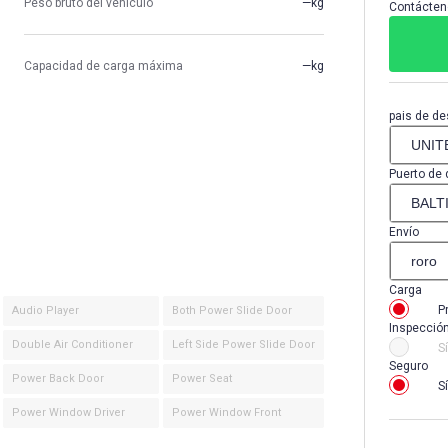
Peso bruto del vehículo
—kg
Contácten
Capacidad de carga máxima
—kg
pais de de
Puerto de 
Envío
Carga
P
Audio Player
Both Power Slide Door
Inspecció
Double Air Conditioner
Left Side Power Slide Door
Sí
Seguro
Power Back Door
Power Seat
Sí
Power Window Driver
Power Window Front