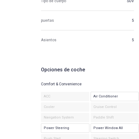
Tipo de cuerpo
SUV
puertas
5
Asientos
5
Opciones de coche
Comfort & Convenience
ACC
Air Conditioner
Cooler
Cruise Control
Navigation System
Paddle Shift
Power Steering
Power Window All
Push Start
Steering Switch