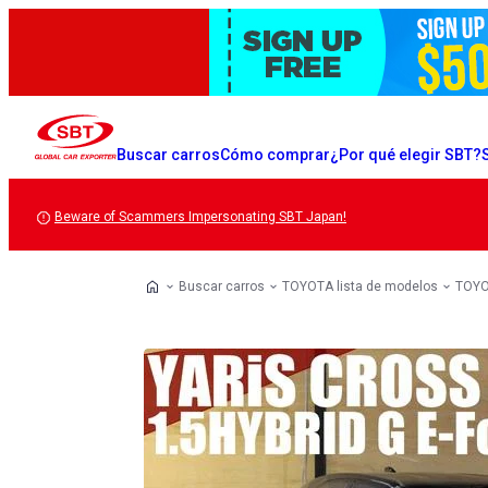
Buscar carros
Cómo comprar
¿Por qué elegir SBT?
Beware of Scammers Impersonating SBT Japan!
Buscar carros
TOYOTA lista de modelos
TOYO