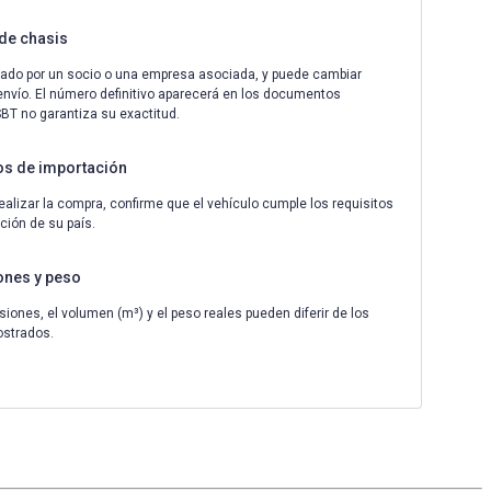
de chasis
ado por un socio o una empresa asociada, y puede cambiar
envío. El número definitivo aparecerá en los documentos
 SBT no garantiza su exactitud.
os de importación
ealizar la compra, confirme que el vehículo cumple los requisitos
ción de su país.
ones y peso
iones, el volumen (m³) y el peso reales pueden diferir de los
ostrados.