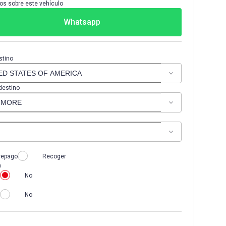
os sobre este vehículo
Whatsapp
stino
destino
repago
Recoger
n
No
No