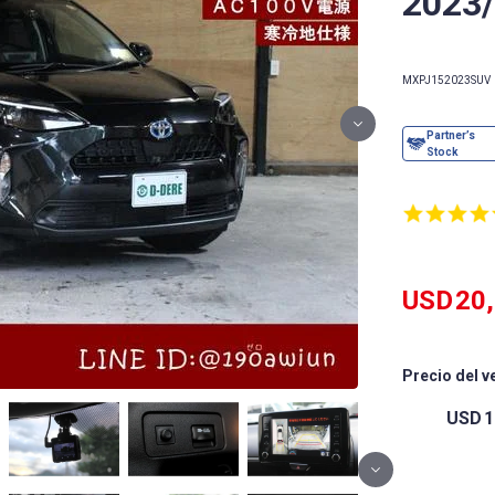
2023
MXPJ15
2023
SUV
USD
20
Precio del v
USD
1