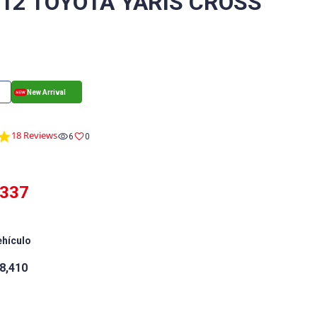
/12 TOYOTA YARIS CROSS
4.9
18 Reviews
6
0
star
rating
,337
ehículo
8,410