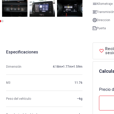
Kilometraje
Transmisió
Direccion
Puerta
Reci
Especificaciones
sesi
Dimensión
4.18m×1.77m×1.59m
Calcula
M3
11.76
Precio d
Peso del vehículo
—kg