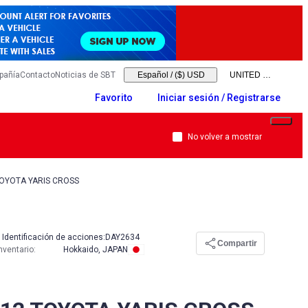
pañía
Contacto
Noticias de SBT
Español
/
($) USD
Favorito
Iniciar sesión / Registrarse
No volver a mostrar
TOYOTA YARIS CROSS
Identificación de acciones:
DAY2634
Compartir
nventario
:
Hokkaido, JAPAN