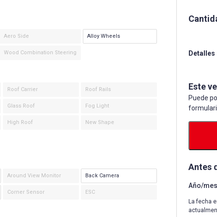
Cantid
Aero Side
Alloy Wheels
Wood Combination Steering
Detalles
Este v
Roof Carrier
Roof Rails
Puede po
Glass Roof
Fog Light
formular
High Roof
New Shape
Antes 
Around View Monitor
Back Camera
Año/mes 
Corner Sensor
ESC
La fecha e
actualmen