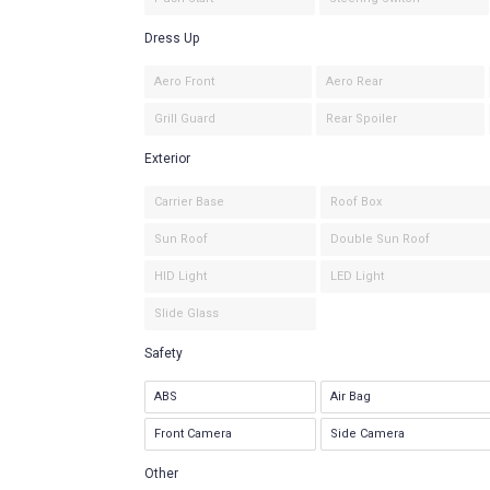
Dress Up
Aero Front
Aero Rear
Grill Guard
Rear Spoiler
Exterior
Carrier Base
Roof Box
Sun Roof
Double Sun Roof
HID Light
LED Light
Slide Glass
Safety
ABS
Air Bag
Front Camera
Side Camera
Other