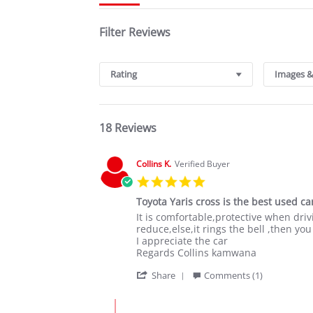
Filter Reviews
Rating
Images &
18 Reviews
Collins K.
Verified Buyer
5.0
star
Toyota Yaris cross is the best used c
rating
Review
review
It is comfortable,protective when driv
by
stating
reduce,else,it rings the bell ,then yo
Collins
Toyota
I appreciate the car
K.
Yaris
Regards Collins kamwana
on
cross
'
26
is
Share
Comments (1)
Share
Oct
the
Review
2025
best
Comments
by
used