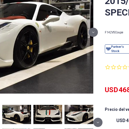
2015/
SPEC
F142VS
Coupe
USD
46
Precio del v
USD
4