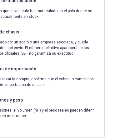
de matriculación
n que el vehículo fue matriculado en el país donde se
 actualmente en stock.
de chasis
ado por un socio o una empresa asociada, y puede
tes del envío. El número definitivo aparecerá en los
 oficiales. SBT no garantiza su exactitud.
os de importación
ealizar la compra, confirme que el vehículo cumple los
 de importación de su país.
ones y peso
iones, el volumen (m³) y el peso reales pueden diferir
ores mostrados.