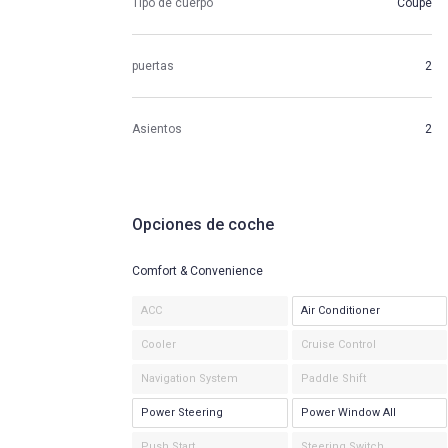
Tipo de cuerpo
Coupe
puertas
2
Asientos
2
Opciones de coche
Comfort & Convenience
ACC
Air Conditioner
Cooler
Cruise Control
Navigation System
Paddle Shift
Power Steering
Power Window All
Push Start
Steering Switch