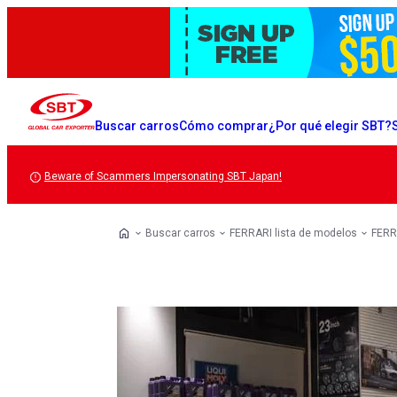
Buscar carros
Cómo comprar
¿Por qué elegir SBT?
Beware of Scammers Impersonating SBT Japan!
Buscar carros
FERRARI lista de modelos
FERR