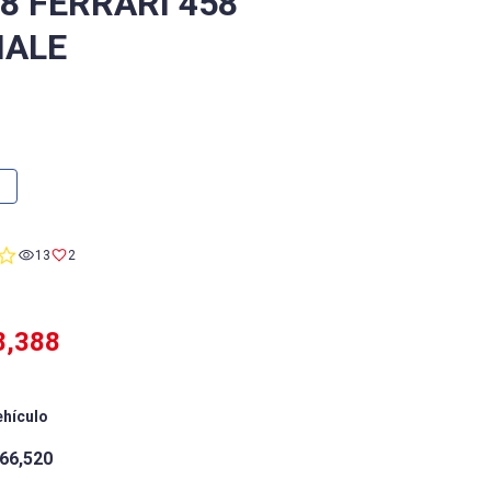
8 FERRARI 458
IALE
0.0
13
2
star
rating
8,388
ehículo
66,520