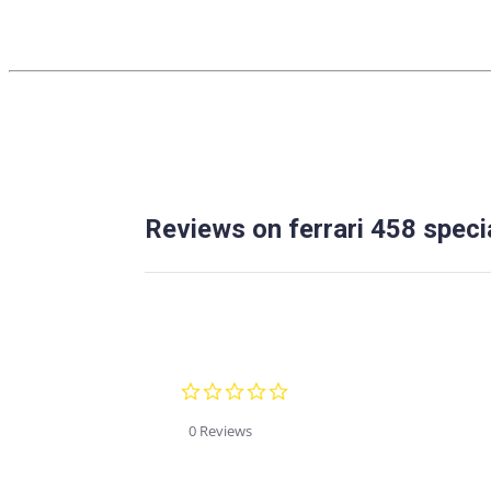
Reviews on ferrari 458 speci
0.0
star
rating
0 Reviews