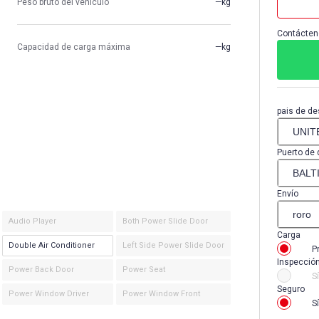
Peso bruto del vehículo
—kg
Contácten
Capacidad de carga máxima
—kg
pais de de
Puerto de 
Envío
Audio Player
Both Power Slide Door
Carga
Double Air Conditioner
Left Side Power Slide Door
P
Inspecció
Power Back Door
Power Seat
Sí
Seguro
Power Window Driver
Power Window Front
Sí