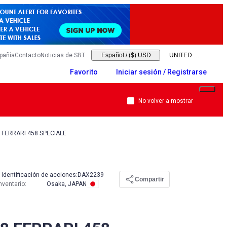
pañía
Contacto
Noticias de SBT
Español
/
($) USD
Favorito
Iniciar sesión / Registrarse
No volver a mostrar
 FERRARI 458 SPECIALE
Identificación de acciones:
DAX2239
Compartir
nventario
:
Osaka, JAPAN