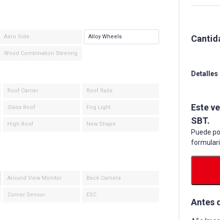
Cantid
Aero Side
Alloy Wheels
Wood Combination Steering
Detalles
Roof Carrier
Roof Rails
Este v
Glass Roof
Fog Light
SBT.
High Roof
New Shape
Puede po
formular
Around View Monitor
Back Camera
Corner Sensor
ESC
Antes 