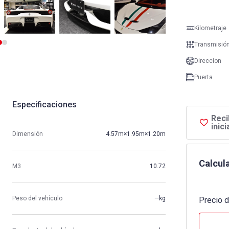
Kilometraje
Transmisió
Direccion
Puerta
Especificaciones
Reci
inic
Dimensión
4.57m×1.95m×1.20m
Calcula
M3
10.72
Peso del vehículo
—kg
Precio d