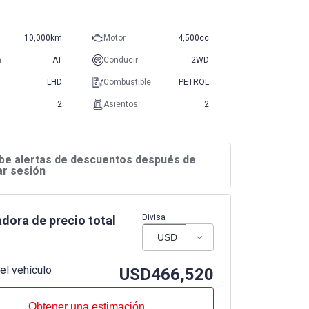
10,000km
Motor
4,500cc
n
AT
Conducir
2WD
LHD
Combustible
PETROL
2
Asientos
2
be alertas de descuentos después de
iar sesión
Divisa
dora de precio total
el vehículo
USD
466,520
Obtener una estimación