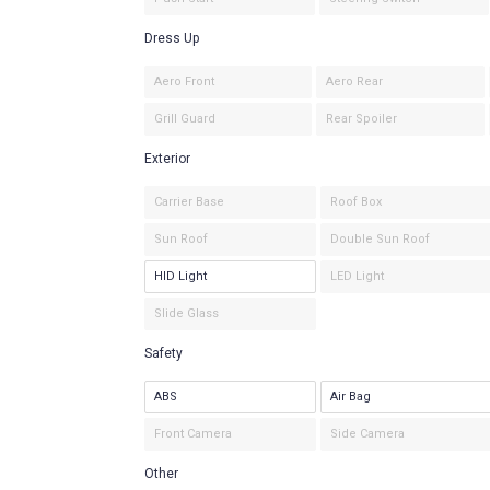
Dress Up
Aero Front
Aero Rear
Grill Guard
Rear Spoiler
Exterior
Carrier Base
Roof Box
Sun Roof
Double Sun Roof
HID Light
LED Light
Slide Glass
Safety
ABS
Air Bag
Front Camera
Side Camera
Other