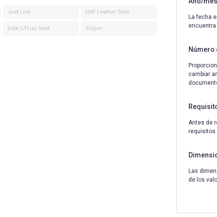
Año/mes 
Just Low
Half Leather Seat
La fecha e
encuentra
Side Lift Up Seat
Sloper
Número 
Proporcion
cambiar an
documentos
Requisit
Antes de r
requisitos
Dimensi
Las dimens
de los val