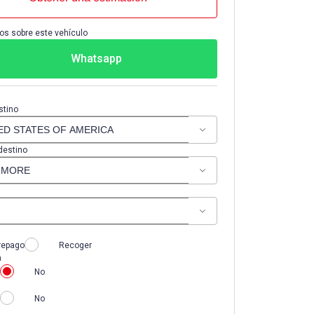
os sobre este vehículo
Whatsapp
stino
destino
repago
Recoger
n
No
No