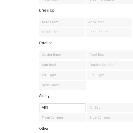
Dress Up
Aero Front
Aero Rear
Grill Guard
Rear Spoiler
Exterior
Carrier Base
Roof Box
Sun Roof
Double Sun Roof
HID Light
LED Light
Slide Glass
Safety
ABS
Air Bag
Front Camera
Side Camera
Other