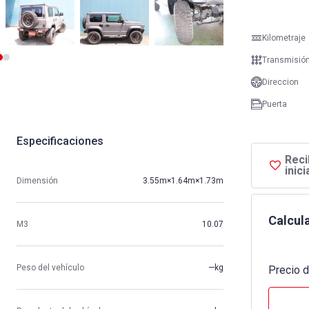
Kilometraje
Transmisió
Direccion
Puerta
Especificaciones
Reci
inic
Dimensión
3.55m×1.64m×1.73m
Calcula
M3
10.07
Peso del vehículo
—kg
Precio d