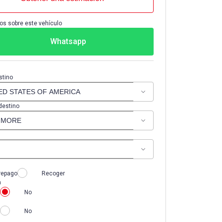
os sobre este vehículo
Whatsapp
stino
destino
repago
Recoger
n
No
No