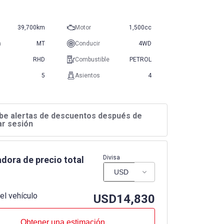
39,700km
Motor
1,500cc
n
MT
Conducir
4WD
RHD
Combustible
PETROL
5
Asientos
4
be alertas de descuentos después de
iar sesión
Divisa
dora de precio total
el vehículo
USD
14,830
Obtener una estimación