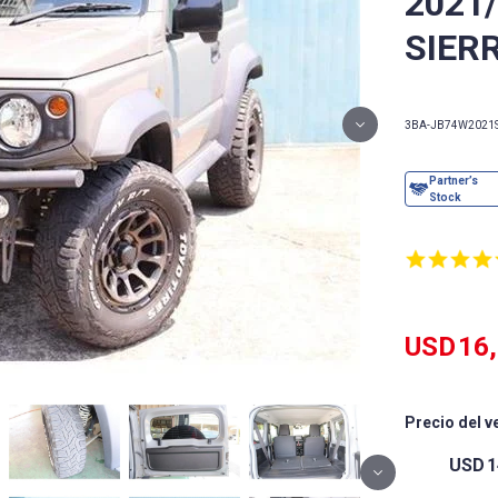
2021
SIERR
3BA-JB74W
2021
USD
16
Precio del v
USD
1