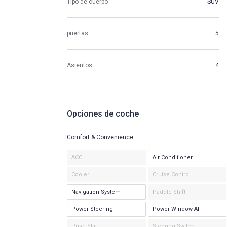
Tipo de cuerpo
SUV
puertas
5
Asientos
4
Opciones de coche
Comfort & Convenience
ACC
Air Conditioner
Cooler
Cruise Control
Navigation System
Paddle Shift
Power Steering
Power Window All
Push Start
Steering Switch