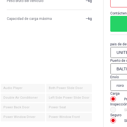
Peso bruto del vehículo
—kg
Contácten
Capacidad de carga máxima
—kg
pais de de
Puerto de 
Envío
Audio Player
Both Power Slide Door
Carga
Double Air Conditioner
Left Side Power Slide Door
P
Inspecció
Power Back Door
Power Seat
Sí
Seguro
Power Window Driver
Power Window Front
Sí