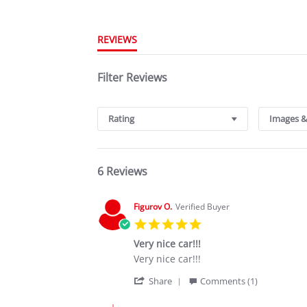
REVIEWS
Filter Reviews
Rating
Images &
6 Reviews
Figurov O.
Verified Buyer
5.0
star
Very nice car!!!
rating
Review
review
Very nice car!!!
by
stating
'
Figurov
Very
Share
Comments (1)
Share
O.
nice
Review
on
car!!!