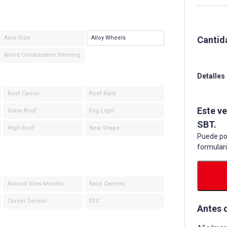
Cantid
Aero Side
Alloy Wheels
Wood Combination Steering
Detalles
Roof Carrier
Roof Rails
Este v
Glass Roof
Fog Light
SBT.
High Roof
New Shape
Puede po
formular
Around View Monitor
Back Camera
Corner Sensor
ESC
Antes 