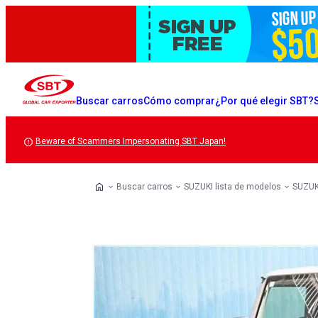
Buscar carros
Cómo comprar
¿Por qué elegir SBT?
Beware of Scammers Impersonating SBT Japan!
Buscar carros
SUZUKI lista de modelos
SUZUKI