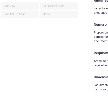
Año/mes 
Just Low
Half Leather Seat
La fecha e
encuentra
Side Lift Up Seat
Sloper
Número 
Proporcion
cambiar an
documentos
Requisit
Antes de r
requisitos
Dimensi
Las dimens
de los val