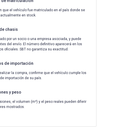
de matriculación
n que el vehículo fue matriculado en el país donde se
 actualmente en stock.
de chasis
ado por un socio o una empresa asociada, y puede
tes del envío. El número definitivo aparecerá en los
 oficiales. SBT no garantiza su exactitud.
os de importación
ealizar la compra, confirme que el vehículo cumple los
 de importación de su país.
ones y peso
iones, el volumen (m³) y el peso reales pueden diferir
ores mostrados.