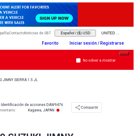
pañía
Contacto
Noticias de SBT
Español
/
($) USD
Favorito
Iniciar sesión / Registrarse
No volver a mostrar
I JIMNY SIERRA 1.5 JL
Identificación de acciones:
DAW9476
Compartir
nventario
:
Kagawa, JAPAN