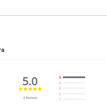
ra
5.0
5
4
5.0
3
star
2
rating
6 Reviews
1