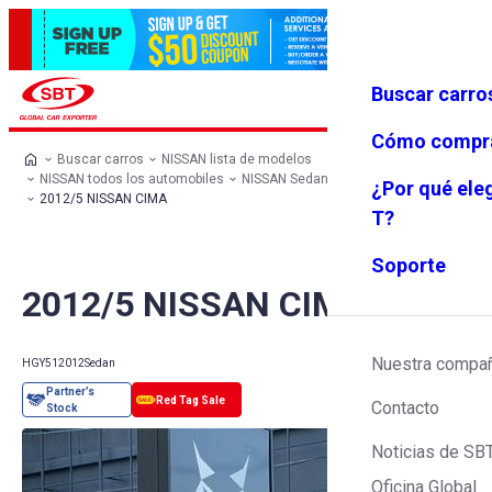
Buscar carro
Iniciar se
Favoritos
Menú
sión
Cómo compr
Buscar carros
NISSAN lista de modelos
NISSAN todos los automobiles
NISSAN Sedan
NISSAN CIMA
¿Por qué ele
2012/5 NISSAN CIMA
T?
Soporte
2012/5 NISSAN CIMA
Nuestra compa
HGY51
2012
Sedan
Contacto
Noticias de SB
Oficina Global