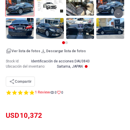
Ver lista de fotos
Descargar lista de fotos
Stock Id:
Identificación de acciones:
DAU3843
Ubicación del inventario
:
Saitama, JAPAN
Compartir
5.0
1 Review
3
0
star
rating
USD
10,372