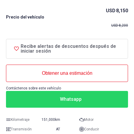
USD
8,150
Precio del vehículo
USD
8,200
Recibe alertas de descuentos después de
iniciar sesión
Obtener una estimación
Contáctenos sobre este vehículo
Whatsapp
Kilometraje
151,000km
Motor
3
Transmisión
AT
Conducir