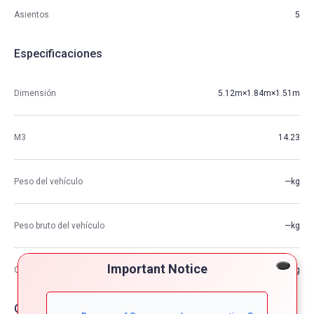
Asientos
5
Especificaciones
Dimensión
5.12m×1.84m×1.51m
M3
14.23
Peso del vehículo
—kg
Peso bruto del vehículo
—kg
Important Notice
Capacidad de carga máxima
—kg
Opciones de coche