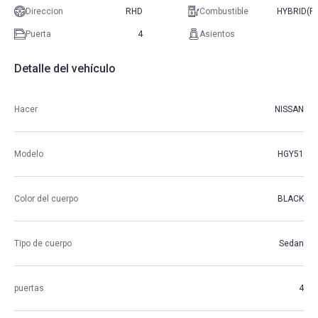
Direccion
RHD
Combustible
HYBRID(P
Puerta
4
Asientos
Detalle del vehículo
Hacer
NISSAN
Modelo
HGY51
Color del cuerpo
BLACK
Tipo de cuerpo
Sedan
puertas
4