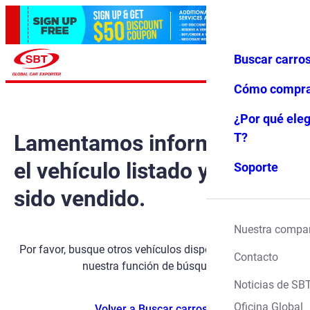
Buscar carro
Iniciar ses
Favoritos
Menú
ión
Cómo compr
¿Por qué eleg
Lamentamos informarle que
T?
el vehículo listado ya ha
Soporte
sido vendido.
Nuestra compa
Por favor, busque otros vehículos disponibles utilizando
Contacto
nuestra función de búsqueda.
Noticias de SB
Oficina Global
Volver a Buscar carros