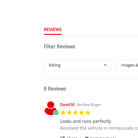
REVIEWS
Filter Reviews
Rating
Images &
8 Reviews
David M.
Verified Buyer
5.0
star
Looks and runs perfectly
rating
Review
review
Received the vehicle in immaculate co
by
stating
'
Share
Comments (1)