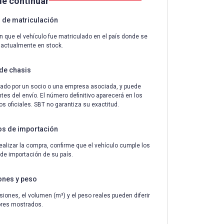
de continuar
de matriculación
n que el vehículo fue matriculado en el país donde se
 actualmente en stock.
de chasis
ado por un socio o una empresa asociada, y puede
tes del envío. El número definitivo aparecerá en los
 oficiales. SBT no garantiza su exactitud.
os de importación
ealizar la compra, confirme que el vehículo cumple los
 de importación de su país.
ones y peso
iones, el volumen (m³) y el peso reales pueden diferir
ores mostrados.