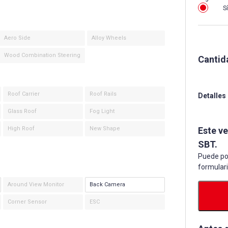
Sí
Aero Side
Alloy Wheels
Wood Combination Steering
Cantid
Roof Carrier
Roof Rails
Detalles
Glass Roof
Fog Light
High Roof
New Shape
Este v
SBT.
Puede po
formular
Around View Monitor
Back Camera
Corner Sensor
ESC