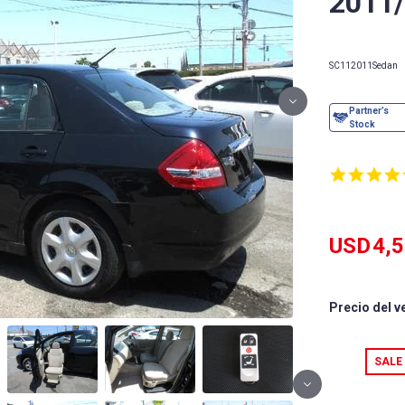
2011/
SC11
2011
Sedan
USD
4,
Precio del v
SALE