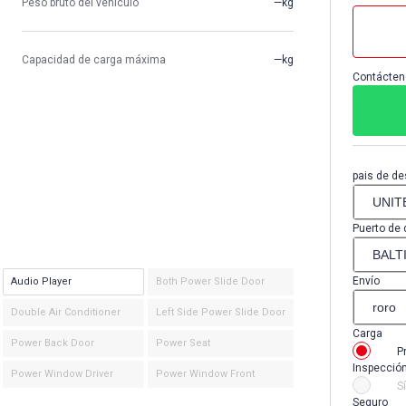
Peso bruto del vehículo
—kg
Capacidad de carga máxima
—kg
Contácten
pais de de
Puerto de 
Envío
Audio Player
Both Power Slide Door
Double Air Conditioner
Left Side Power Slide Door
Carga
Power Back Door
Power Seat
P
Inspecció
Power Window Driver
Power Window Front
Sí
Seguro