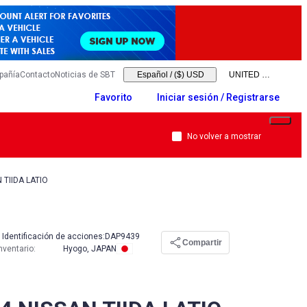
pañía
Contacto
Noticias de SBT
Español
/
($) USD
Favorito
Iniciar sesión / Registrarse
No volver a mostrar
 TIIDA LATIO
Identificación de acciones:
DAP9439
Compartir
nventario
:
Hyogo, JAPAN