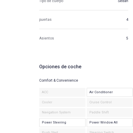
Tipo de cuerpo
Sedan
puertas
4
Asientos
5
Opciones de coche
Comfort & Convenience
ACC
Air Conditioner
Cooler
Cruise Control
Navigation System
Paddle Shift
Power Steering
Power Window All
Push Start
Steering Switch