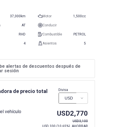
37,000km
Motor
1,500cc
n
AT
Conducir
RHD
Combustible
PETROL
4
Asientos
5
be alertas de descuentos después de
iar sesión
Divisa
dora de precio total
el vehículo
USD
2,770
USD
3,100
USD
330
(
10.65%
) AHORRAR