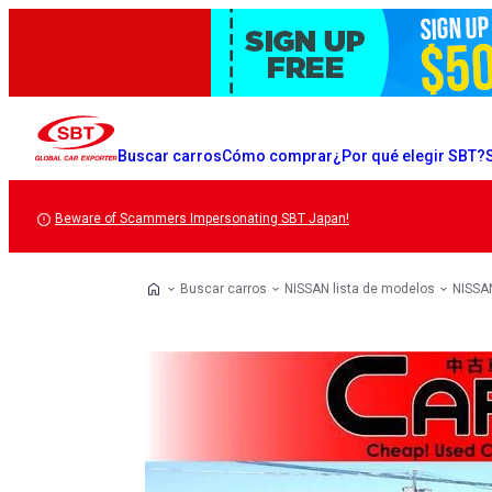
Buscar carros
Cómo comprar
¿Por qué elegir SBT?
Beware of Scammers Impersonating SBT Japan!
Buscar carros
NISSAN lista de modelos
NISSAN