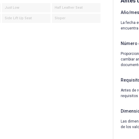
Antes 
Just Low
Half Leather Seat
Año/mes 
Side Lift Up Seat
Sloper
La fecha e
encuentra
Número 
Proporcion
cambiar an
documentos
Requisit
Antes de r
requisitos
Dimensi
Las dimens
de los val