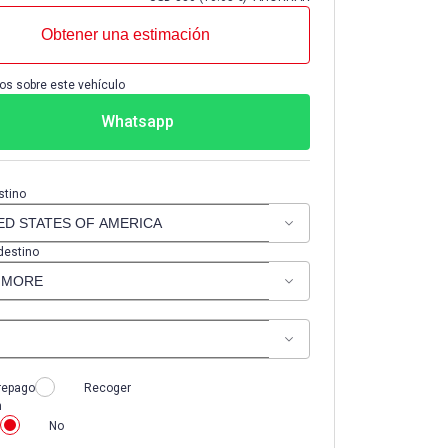
Obtener una estimación
os sobre este vehículo
Whatsapp
stino
destino
repago
Recoger
n
No