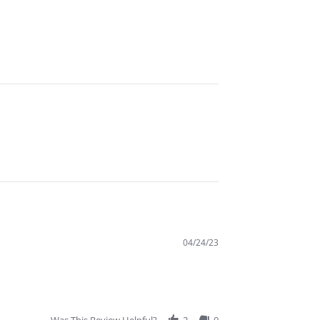
04/24/23
Was This Review Helpful?
2
0