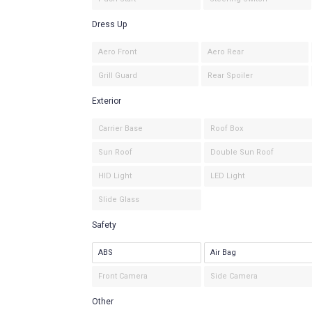
Dress Up
Aero Front
Aero Rear
Grill Guard
Rear Spoiler
Exterior
Carrier Base
Roof Box
Sun Roof
Double Sun Roof
HID Light
LED Light
Slide Glass
Safety
ABS
Air Bag
Front Camera
Side Camera
Other