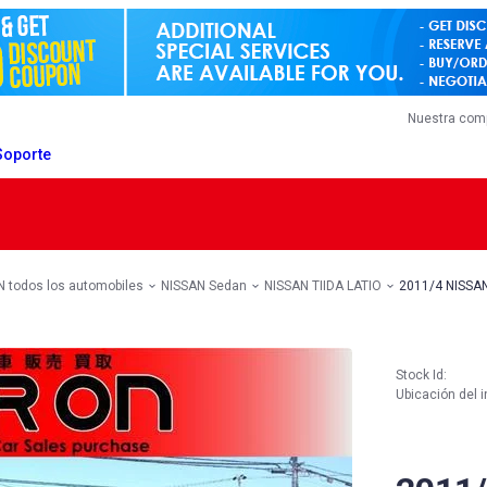
Nuestra com
Soporte
 todos los automobiles
NISSAN Sedan
NISSAN TIIDA LATIO
2011/4 NISSAN
Stock Id:
Ubicación del i