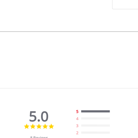
5.0
5
4
5.0
3
star
2
rating
8 Reviews