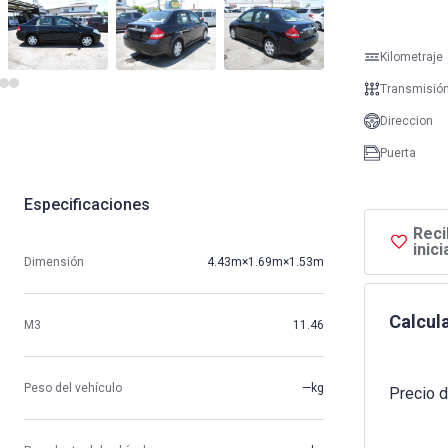
Kilometraje
Transmisió
Direccion
Puerta
Especificaciones
Reci
inic
Dimensión
4.43m×1.69m×1.53m
Calcula
M3
11.46
Peso del vehículo
—kg
Precio d