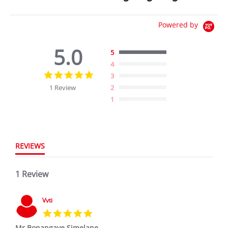
Powered by
5.0
5
4
5.0
3
star
1 Review
2
rating
1
REVIEWS
1 Review
Vvti
5.0
star
Mr Bonangaye Simelane