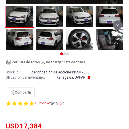
Ver lista de fotos
Descargar lista de fotos
Stock Id:
Identificación de acciones:
DAM9555
Ubicación del inventario
:
Kanagawa, JAPAN
Compartir
5.0
1 Review
15
1
star
rating
USD
17,384