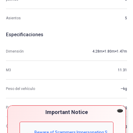
Asientos
5
Especificaciones
Dimensión
4.28m×1.80m×1.47m
M3
11.31
Peso del vehículo
—kg
Peso bruto del vehículo
—kg
Important Notice
Capacidad de carga máxima
—kg
Beware of Scammers Impersonating S