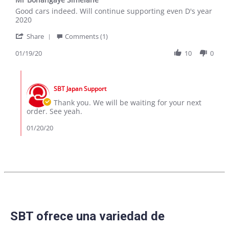
rating
Review
review
Good cars indeed. Will continue supporting even D's year
by
stating
2020
Vvti
Mr
'
on
Bonangaye
Share
Comments (1)
Share
19
Simelane
Review
01/19/20
10
0
Jan
by
2020
Vvti
Comments
on
by
19
SBT Japan Support
Store
Jan
Owner
Thank you. We will be waiting for your next
2020
on
order. See yeah.
Review
by
01/20/20
Vvti
on
19
Jan
2020
SBT ofrece una variedad de