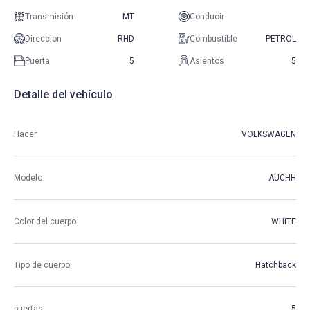
Transmisión
MT
Conducir
Direccion
RHD
Combustible
PETROL
Puerta
5
Asientos
5
Detalle del vehículo
Hacer
VOLKSWAGEN
Modelo
AUCHH
Color del cuerpo
WHITE
Tipo de cuerpo
Hatchback
puertas
5