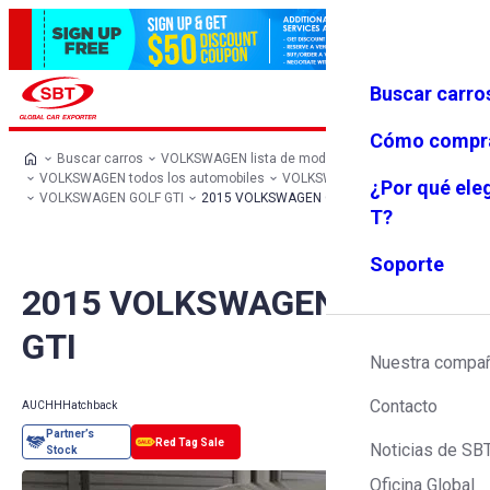
Buscar carro
Iniciar se
Favoritos
Menú
sión
Cómo compr
Buscar carros
VOLKSWAGEN lista de modelos
VOLKSWAGEN todos los automobiles
VOLKSWAGEN Hatchback
¿Por qué ele
VOLKSWAGEN GOLF GTI
2015 VOLKSWAGEN GOLF GTI
T?
Soporte
2015 VOLKSWAGEN GOLF
GTI
Nuestra compa
Contacto
AUCHH
Hatchback
Noticias de SB
Oficina Global