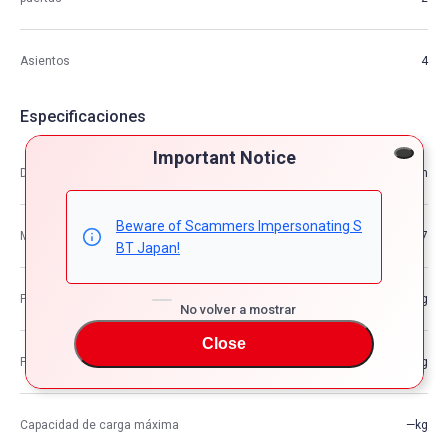
Asientos
4
Especificaciones
Important Notice
Dimensión
4.58m×1.91m×1.33m
Beware of Scammers Impersonating S
M3
11.57
BT Japan!
Peso del vehículo
—kg
No volver a mostrar
Close
Peso bruto del vehículo
—kg
Capacidad de carga máxima
—kg