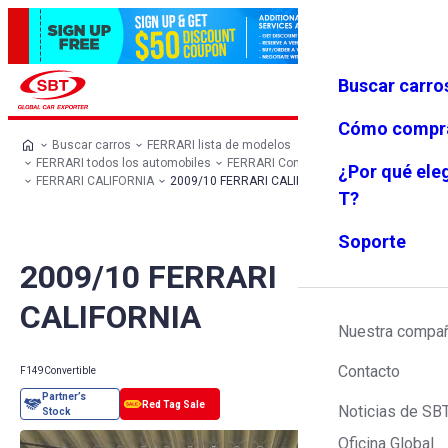
Buscar carro
Iniciar se
Favoritos
Menú
sión
Cómo compr
Buscar carros
FERRARI lista de modelos
FERRARI todos los automobiles
FERRARI Convertible
¿Por qué ele
FERRARI CALIFORNIA
2009/10 FERRARI CALIFORNIA
T?
Soporte
2009/10 FERRARI
CALIFORNIA
Nuestra compa
Contacto
F149
Convertible
Noticias de SB
Oficina Global