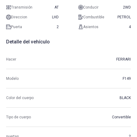
Transmisión
AT
Conducir
2WD
Direccion
LHD
Combustible
PETROL
Puerta
2
Asientos
4
Detalle del vehículo
Hacer
FERRARI
Modelo
F149
Color del cuerpo
BLACK
Tipo de cuerpo
Convertible
puertas
2