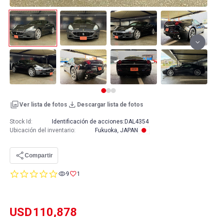
Ver lista de fotos
Descargar lista de fotos
Stock Id:
Identificación de acciones:
DAL4354
Ubicación del inventario
:
Fukuoka, JAPAN
Compartir
0.0
9
1
star
rating
USD
110,878