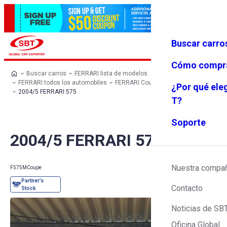
Buscar carro
Iniciar se
Favoritos
Menú
sión
Cómo compr
Buscar carros
FERRARI lista de modelos
FERRARI todos los automobiles
FERRARI Coupe
FERRARI 575
¿Por qué ele
2004/5 FERRARI 575
T?
Soporte
2004/5 FERRARI 575
Nuestra compa
F575M
Coupe
Contacto
Noticias de SB
Oficina Global