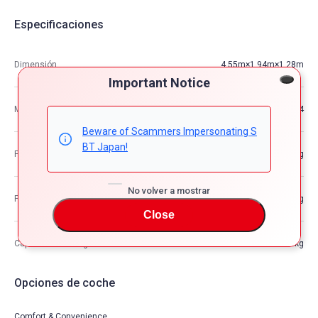
Especificaciones
Dimensión
4.55m×1.94m×1.28m
Important Notice
M3
11.24
Beware of Scammers Impersonating S
BT Japan!
Peso del vehículo
—kg
No volver a mostrar
Peso bruto del vehículo
—kg
Close
Capacidad de carga máxima
—kg
Opciones de coche
Comfort & Convenience