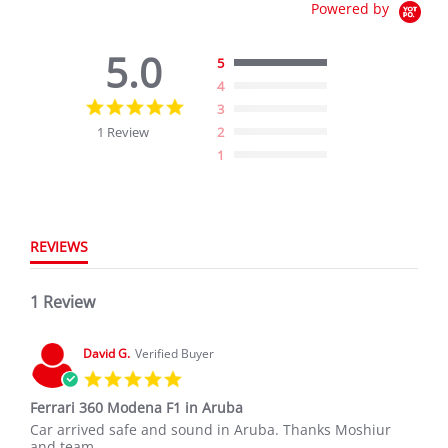
Powered by
5.0
5
4
5.0
3
star
1 Review
2
rating
1
REVIEWS
1 Review
David G.
Verified Buyer
5.0
star
Ferrari 360 Modena F1 in Aruba
rating
Review
review
Car arrived safe and sound in Aruba. Thanks Moshiur
by
stating
and team