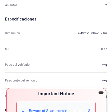
Asientos
2
Especificaciones
Dimensión
4.49m×1.93m×1.24m
M3
10.67
Peso del vehículo
—kg
Peso bruto del vehículo
—kg
Important Notice
Capacidad de carga máxima
—kg
Opciones de coche
Beware of Scammers Impersonating S