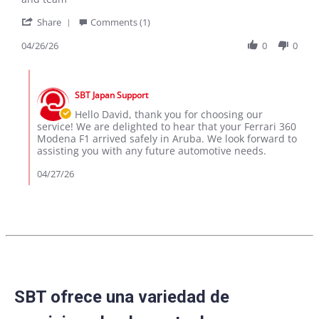
David
Ferrari
'
G.
360
Share
Comments (1)
Share
on
Modena
Review
04/26/26
0
0
26
F1
by
Apr
in
David
2026
Aruba
Comments
G.
by
on
SBT Japan Support
Store
26
Owner
Hello David, thank you for choosing our
Apr
on
service! We are delighted to hear that your Ferrari 360
2026
Review
Modena F1 arrived safely in Aruba. We look forward to
by
assisting you with any future automotive needs.
David
G.
04/27/26
on
26
Apr
2026
SBT ofrece una variedad de