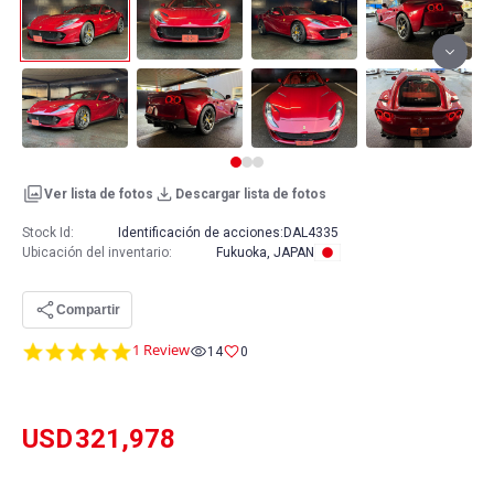
Ver lista de fotos
Descargar lista de fotos
Stock Id:
Identificación de acciones:
DAL4335
Ubicación del inventario
:
Fukuoka, JAPAN
Compartir
5.0
1 Review
14
0
star
rating
USD
321,978