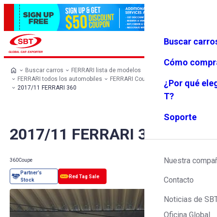
Buscar carro
Iniciar se
Favoritos
Menú
sión
Cómo compr
Buscar carros
FERRARI lista de modelos
FERRARI todos los automobiles
FERRARI Coupe
FERRARI 360
¿Por qué ele
2017/11 FERRARI 360
T?
Soporte
2017/11 FERRARI 360
Nuestra compa
360
Coupe
Contacto
Noticias de SB
Oficina Global