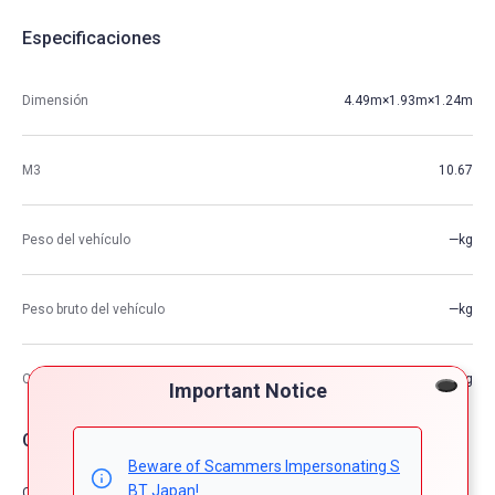
Especificaciones
Dimensión
4.49m×1.93m×1.24m
M3
10.67
Peso del vehículo
—kg
Peso bruto del vehículo
—kg
Capacidad de carga máxima
—kg
Important Notice
Opciones de coche
Beware of Scammers Impersonating S
BT Japan!
Comfort & Convenience