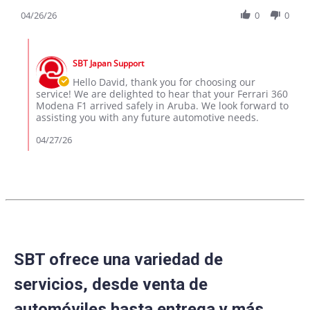
Share
on
Modena
Review
04/26/26
0
0
26
F1
by
Apr
in
David
2026
Aruba
Comments
G.
by
on
SBT Japan Support
Store
26
Owner
Hello David, thank you for choosing our
Apr
on
service! We are delighted to hear that your Ferrari 360
2026
Review
Modena F1 arrived safely in Aruba. We look forward to
by
assisting you with any future automotive needs.
David
G.
04/27/26
on
26
Apr
2026
SBT ofrece una variedad de
servicios, desde venta de
automóviles hasta entrega y más,