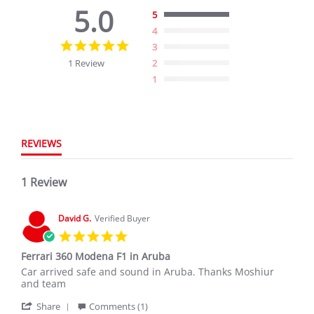
5.0
5
4
5.0
3
star
1 Review
2
rating
1
REVIEWS
1 Review
David G.
Verified Buyer
5.0
star
Ferrari 360 Modena F1 in Aruba
rating
Review
review
Car arrived safe and sound in Aruba. Thanks Moshiur
by
stating
and team
David
Ferrari
'
G.
360
Share
Comments (1)