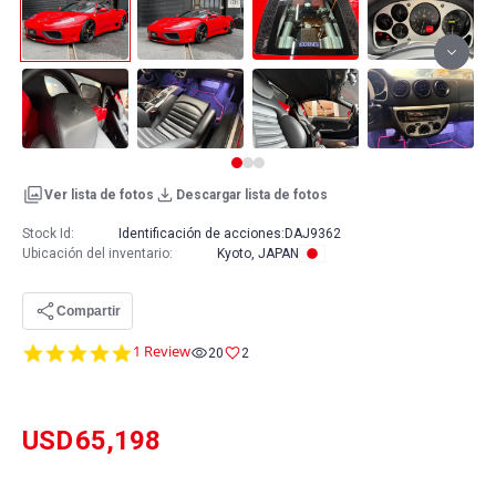
Ver lista de fotos
Descargar lista de fotos
Stock Id:
Identificación de acciones:
DAJ9362
Ubicación del inventario
:
Kyoto, JAPAN
Compartir
5.0
1 Review
20
2
star
rating
USD
65,198