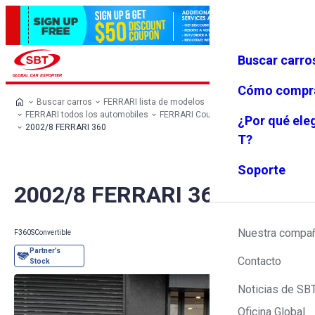
Buscar carro
Iniciar se
Favoritos
Menú
sión
Cómo compr
Buscar carros
FERRARI lista de modelos
FERRARI todos los automobiles
FERRARI Coupe
FERRARI 360
¿Por qué ele
2002/8 FERRARI 360
T?
Soporte
2002/8 FERRARI 360
Nuestra compa
F360S
Convertible
Contacto
Noticias de SB
Oficina Global