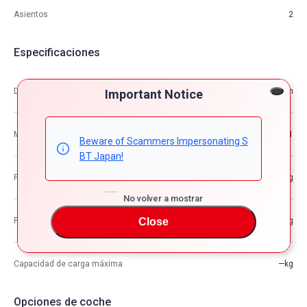
Asientos
2
Especificaciones
Dimensión
4.57m×1.95m×1.21m
Important Notice
M3
10.81
Beware of Scammers Impersonating S
BT Japan!
Peso del vehículo
—kg
No volver a mostrar
Close
Peso bruto del vehículo
—kg
Capacidad de carga máxima
—kg
Opciones de coche