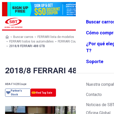
Buscar carro
Iniciar se
Favoritos
Menú
sión
Cómo compr
Buscar carros
FERRARI lista de modelos
FERRARI todos los automobiles
FERRARI Coupe
FERRARI 488 GTB
¿Por qué ele
2018/8 FERRARI 488 GTB
T?
Soporte
2018/8 FERRARI 488 GTB
Nuestra compa
ABA-F142B
Coupe
Contacto
Noticias de SB
Oficina Global