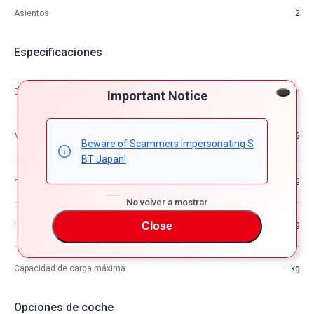
Asientos
2
Especificaciones
Dimensión
4.71m×1.97m×1.23m
Important Notice
M3
11.36
Beware of Scammers Impersonating S
BT Japan!
Peso del vehículo
—kg
No volver a mostrar
Peso bruto del vehículo
—kg
Close
Capacidad de carga máxima
—kg
Opciones de coche