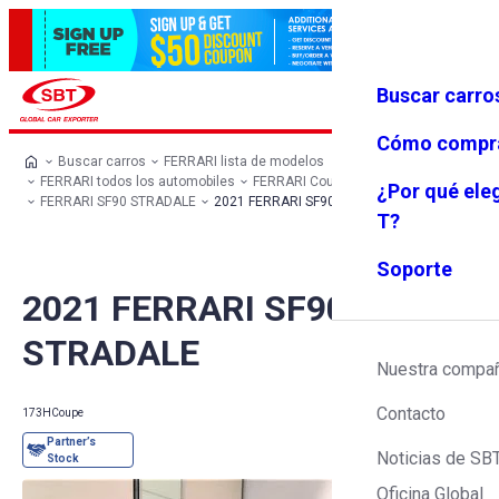
Buscar carro
Iniciar se
Favoritos
Menú
sión
Cómo compr
Buscar carros
FERRARI lista de modelos
FERRARI todos los automobiles
FERRARI Coupe
¿Por qué ele
FERRARI SF90 STRADALE
2021 FERRARI SF90 STRADALE
T?
Soporte
2021 FERRARI SF90
STRADALE
Nuestra compa
Contacto
173H
Coupe
Noticias de SB
Oficina Global