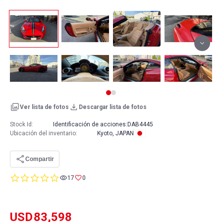
Ver lista de fotos
Descargar lista de fotos
Stock Id:
Identificación de acciones:
DAB4445
Ubicación del inventario
:
Kyoto, JAPAN
Compartir
0.0
17
0
star
rating
USD
83,598