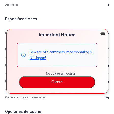
Asientos
4
Especificaciones
Dimensión
4.58m×1.91m×1.33m
Important Notice
M3
11.57
Beware of Scammers Impersonating S
BT Japan!
Peso del vehículo
—kg
No volver a mostrar
Peso bruto del vehículo
—kg
Close
Capacidad de carga máxima
—kg
Opciones de coche