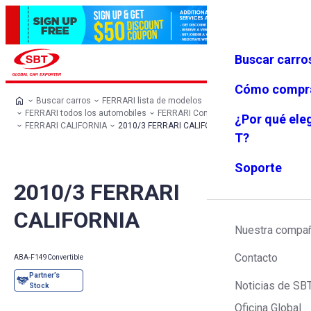
Buscar carro
Iniciar se
Favoritos
Menú
sión
Cómo compr
Buscar carros
FERRARI lista de modelos
FERRARI todos los automobiles
FERRARI Convertible
¿Por qué ele
FERRARI CALIFORNIA
2010/3 FERRARI CALIFORNIA
T?
Soporte
2010/3 FERRARI
CALIFORNIA
Nuestra compa
Contacto
ABA-F149
Convertible
Noticias de SB
Oficina Global