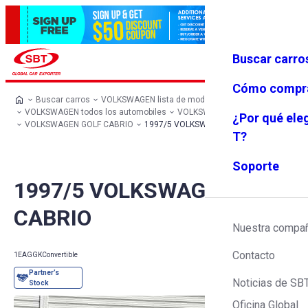
Buscar carro
Iniciar se
Favoritos
Menú
sión
Cómo compr
Buscar carros
VOLKSWAGEN lista de modelos
VOLKSWAGEN todos los automobiles
VOLKSWAGEN Convertible
¿Por qué ele
VOLKSWAGEN GOLF CABRIO
1997/5 VOLKSWAGEN GOLF CABRIO
T?
Soporte
1997/5 VOLKSWAGEN GOLF
CABRIO
Nuestra compa
Contacto
1EAGGK
Convertible
Noticias de SB
Oficina Global