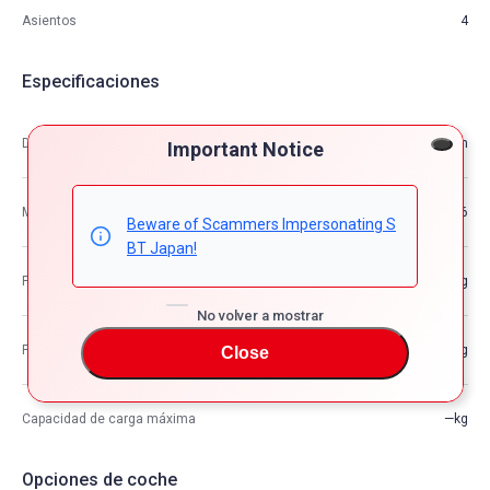
Asientos
4
Especificaciones
Dimensión
4.02m×1.71m×1.42m
Important Notice
M3
9.76
Beware of Scammers Impersonating S
BT Japan!
Peso del vehículo
—kg
No volver a mostrar
Peso bruto del vehículo
—kg
Close
Capacidad de carga máxima
—kg
Opciones de coche