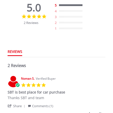
5.0
5
4
5.0
3
star
2 Reviews
2
rating
1
REVIEWS
2 Reviews
Noman S.
Verified Buyer
5.0
star
SBT is best place for car purchase
rating
Review
review
Thanks SBT and team
by
stating
'
Noman
SBT
Share
Comments (1)
Share
S.
is