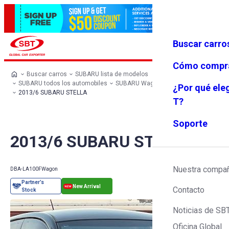
Buscar carro
Iniciar se
Favoritos
Menú
sión
Cómo compr
Buscar carros
SUBARU lista de modelos
SUBARU todos los automobiles
SUBARU Wagon
SUBARU STELLA
¿Por qué ele
2013/6 SUBARU STELLA
T?
Soporte
2013/6 SUBARU STELLA
Nuestra compa
DBA-LA100F
Wagon
Contacto
Noticias de SB
Oficina Global