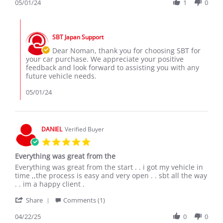
Review
05/01/24
1
0
on
best
by
1
place
Noman
May
for
Comments
S.
2024
car
by
on
purchase
SBT Japan Support
Store
1
Owner
Dear Noman, thank you for choosing SBT for
May
on
your car purchase. We appreciate your positive
2024
Review
feedback and look forward to assisting you with any
by
future vehicle needs.
Noman
S.
05/01/24
on
1
May
2024
DANIEL
Verified Buyer
5.0
star
Everything was great from the
rating
Review
review
Everything was great from the start . . i got my vehicle in
by
stating
time ,,the process is easy and very open . . sbt all the way
DANIEL
Everything
. . im a happy client .
on
was
'
22
great
Share
Comments (1)
Share
Apr
from
Review
04/22/25
0
0
2025
the