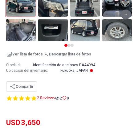
Ver lista de fotos
Descargar lista de fotos
Stock Id:
Identificación de acciones:
DAA4994
Ubicación del inventario
:
Fukuoka, JAPAN
Compartir
5.0
2 Reviews
2
0
star
rating
USD
3,650