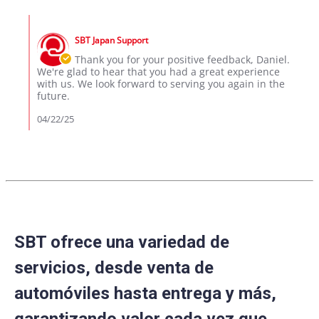
by
DANIEL
Comments
on
by
22
SBT Japan Support
Store
Apr
Owner
Thank you for your positive feedback, Daniel.
2025
on
We're glad to hear that you had a great experience
Review
with us. We look forward to serving you again in the
by
future.
DANIEL
on
04/22/25
22
Apr
2025
SBT ofrece una variedad de
servicios, desde venta de
automóviles hasta entrega y más,