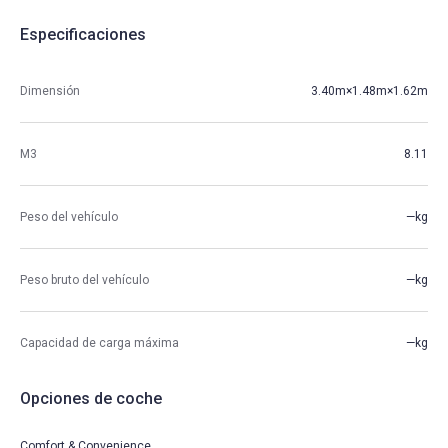
Especificaciones
Dimensión
3.40m×1.48m×1.62m
M3
8.11
Peso del vehículo
—kg
Peso bruto del vehículo
—kg
Capacidad de carga máxima
—kg
Opciones de coche
Comfort & Convenience