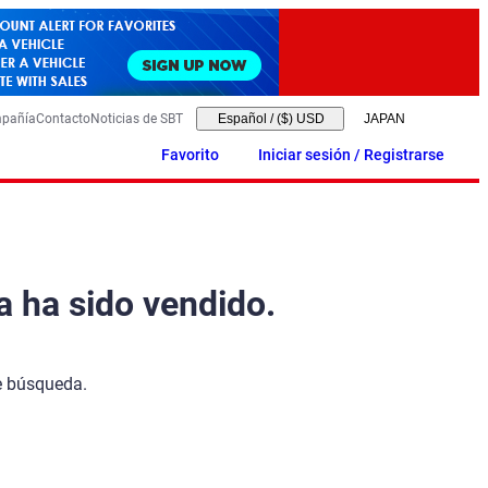
mpañía
Contacto
Noticias de SBT
Español
/
($) USD
Favorito
Iniciar sesión / Registrarse
a ha sido vendido.
de búsqueda.