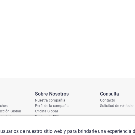
Sobre Nosotros
Consulta
Nuestra compañía
Contacto
oches
Perfil de la compañia
Solicitud de vehículo
cción Global
Oficina Global
 de daños
Política de RSE
ío
umero de chasis
 usuarios de nuestro sitio web y para brindarle una experiencia 