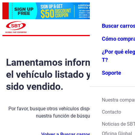
Buscar carro
Iniciar ses
Favoritos
Menú
ión
Cómo compr
¿Por qué eleg
Lamentamos informarle que
T?
el vehículo listado ya ha
Soporte
sido vendido.
Nuestra compa
Por favor, busque otros vehículos disponibles utilizando
Contacto
nuestra función de búsqueda.
Noticias de SB
Oficina Global
Volver a Buscar carros