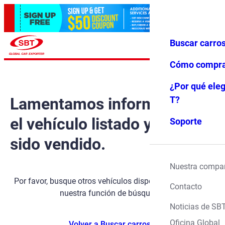
Buscar carro
Iniciar ses
Favoritos
Menú
ión
Cómo compr
¿Por qué eleg
Lamentamos informarle que
T?
el vehículo listado ya ha
Soporte
sido vendido.
Nuestra compa
Por favor, busque otros vehículos disponibles utilizando
Contacto
nuestra función de búsqueda.
Noticias de SB
Oficina Global
Volver a Buscar carros