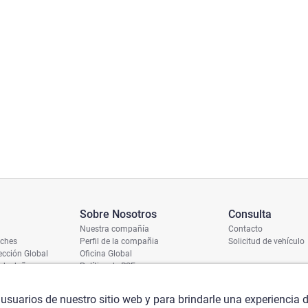
Sobre Nosotros
Consulta
Nuestra compañía
Contacto
oches
Perfil de la compañia
Solicitud de vehículo
cción Global
Oficina Global
 de daños
Política de RSE
ío
umero de chasis
 usuarios de nuestro sitio web y para brindarle una experiencia 