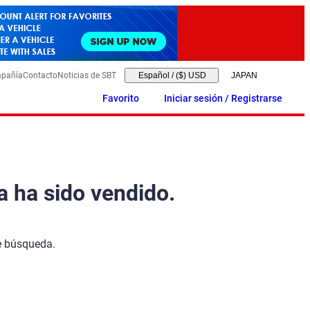
mpañía
Contacto
Noticias de SBT
Español
/
($) USD
Favorito
Iniciar sesión / Registrarse
a ha sido vendido.
de búsqueda.