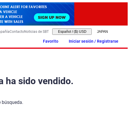
mpañía
Contacto
Noticias de SBT
Español
/
($) USD
Favorito
Iniciar sesión / Registrarse
a ha sido vendido.
de búsqueda.