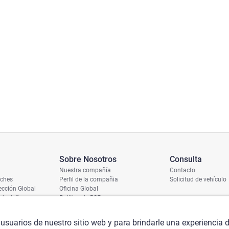
Sobre Nosotros
Consulta
Nuestra compañía
Contacto
oches
Perfil de la compañia
Solicitud de vehículo
cción Global
Oficina Global
 de daños
Política de RSE
ío
umero de chasis
 usuarios de nuestro sitio web y para brindarle una experiencia 