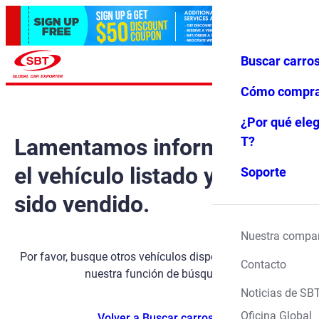
Buscar carro
Iniciar ses
Favoritos
Menú
ión
Cómo compr
¿Por qué eleg
Lamentamos informarle que
T?
el vehículo listado ya ha
Soporte
sido vendido.
Nuestra compa
Por favor, busque otros vehículos disponibles utilizando
Contacto
nuestra función de búsqueda.
Noticias de SB
Oficina Global
Volver a Buscar carros