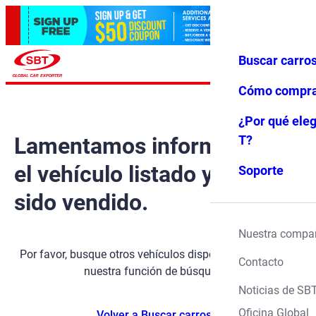
Buscar carro
Iniciar ses
Favoritos
Menú
ión
Cómo compr
¿Por qué eleg
Lamentamos informarle que
T?
el vehículo listado ya ha
Soporte
sido vendido.
Nuestra compa
Por favor, busque otros vehículos disponibles utilizando
Contacto
nuestra función de búsqueda.
Noticias de SB
Oficina Global
Volver a Buscar carros