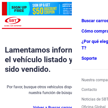
Buscar carro
Iniciar ses
Favoritos
Menú
ión
Cómo compr
¿Por qué eleg
Lamentamos informarle que
T?
el vehículo listado ya ha
Soporte
sido vendido.
Nuestra compa
Por favor, busque otros vehículos disponibles utilizando
Contacto
nuestra función de búsqueda.
Noticias de SB
Oficina Global
Volver a Buscar carros