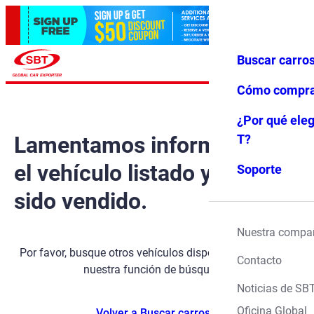
Buscar carro
Iniciar ses
Favoritos
Menú
ión
Cómo compr
¿Por qué eleg
Lamentamos informarle que
T?
el vehículo listado ya ha
Soporte
sido vendido.
Nuestra compa
Por favor, busque otros vehículos disponibles utilizando
Contacto
nuestra función de búsqueda.
Noticias de SB
Oficina Global
Volver a Buscar carros