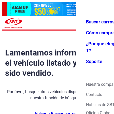
Buscar carro
Iniciar ses
Favoritos
Menú
ión
Cómo compr
¿Por qué eleg
Lamentamos informarle que
T?
el vehículo listado ya ha
Soporte
sido vendido.
Nuestra compa
Por favor, busque otros vehículos disponibles utilizando
Contacto
nuestra función de búsqueda.
Noticias de SB
Oficina Global
Volver a Buscar carros