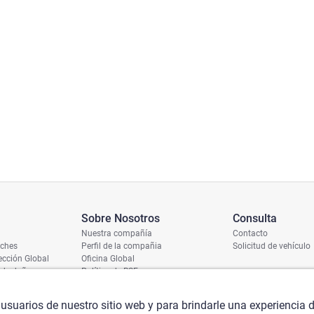
Sobre Nosotros
Consulta
Nuestra compañía
Contacto
oches
Perfil de la compañia
Solicitud de vehículo
cción Global
Oficina Global
 de daños
Política de RSE
ío
umero de chasis
 usuarios de nuestro sitio web y para brindarle una experiencia 