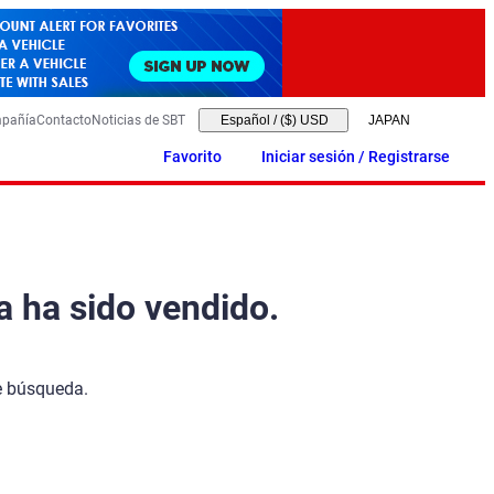
mpañía
Contacto
Noticias de SBT
Español
/
($) USD
Favorito
Iniciar sesión / Registrarse
a ha sido vendido.
de búsqueda.