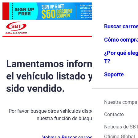
Buscar carro
Iniciar ses
Favoritos
Menú
ión
Cómo compr
¿Por qué eleg
Lamentamos informarle que
T?
el vehículo listado ya ha
Soporte
sido vendido.
Nuestra compa
Por favor, busque otros vehículos disponibles utilizando
Contacto
nuestra función de búsqueda.
Noticias de SB
Oficina Global
Volver a Buscar carros