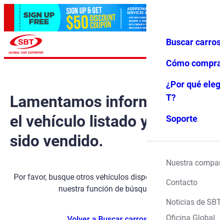
Buscar carro
Iniciar ses
Favoritos
Menú
ión
Cómo compr
¿Por qué eleg
Lamentamos informarle que
T?
el vehículo listado ya ha
Soporte
sido vendido.
Nuestra compa
Por favor, busque otros vehículos disponibles utilizando
Contacto
nuestra función de búsqueda.
Noticias de SB
Oficina Global
Volver a Buscar carros