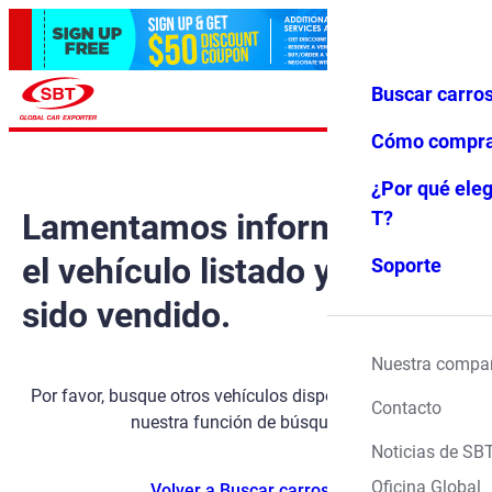
Buscar carro
Iniciar ses
Favoritos
Menú
ión
Cómo compr
¿Por qué eleg
Lamentamos informarle que
T?
el vehículo listado ya ha
Soporte
sido vendido.
Nuestra compa
Por favor, busque otros vehículos disponibles utilizando
Contacto
nuestra función de búsqueda.
Noticias de SB
Oficina Global
Volver a Buscar carros