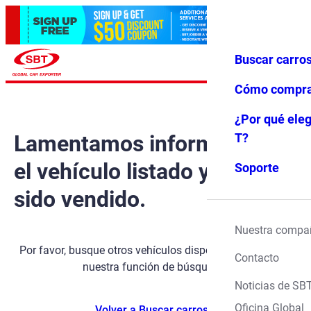
Buscar carro
Iniciar ses
Favoritos
Menú
ión
Cómo compr
¿Por qué eleg
Lamentamos informarle que
T?
el vehículo listado ya ha
Soporte
sido vendido.
Nuestra compa
Por favor, busque otros vehículos disponibles utilizando
Contacto
nuestra función de búsqueda.
Noticias de SB
Oficina Global
Volver a Buscar carros