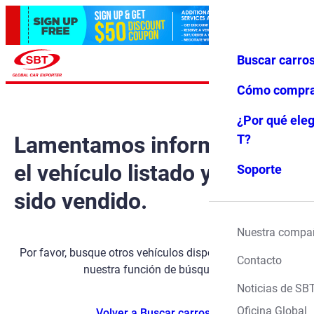
Buscar carro
Iniciar ses
Favoritos
Menú
ión
Cómo compr
¿Por qué eleg
Lamentamos informarle que
T?
el vehículo listado ya ha
Soporte
sido vendido.
Nuestra compa
Por favor, busque otros vehículos disponibles utilizando
Contacto
nuestra función de búsqueda.
Noticias de SB
Oficina Global
Volver a Buscar carros