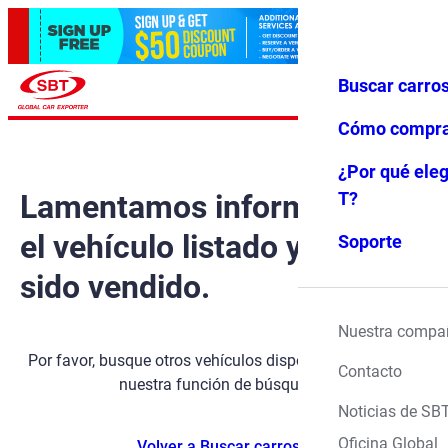
Buscar carro
Iniciar ses
Favoritos
Menú
ión
Cómo compr
¿Por qué eleg
Lamentamos informarle que
T?
el vehículo listado ya ha
Soporte
sido vendido.
Nuestra compa
Por favor, busque otros vehículos disponibles utilizando
Contacto
nuestra función de búsqueda.
Noticias de SB
Oficina Global
Volver a Buscar carros