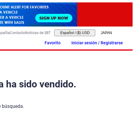
mpañía
Contacto
Noticias de SBT
Español
/
($) USD
Favorito
Iniciar sesión / Registrarse
a ha sido vendido.
de búsqueda.