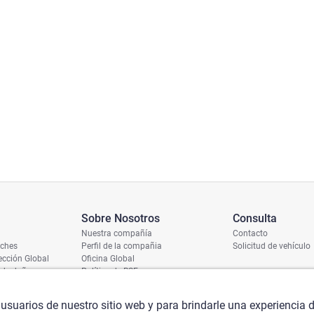
Sobre Nosotros
Consulta
Nuestra compañía
Contacto
oches
Perfil de la compañia
Solicitud de vehículo
cción Global
Oficina Global
 de daños
Política de RSE
ío
umero de chasis
 usuarios de nuestro sitio web y para brindarle una experiencia 