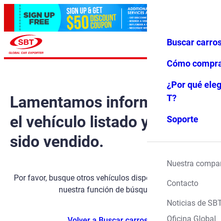
Buscar carro
Iniciar ses
Favoritos
Menú
ión
Cómo compr
¿Por qué eleg
Lamentamos informarle que
T?
el vehículo listado ya ha
Soporte
sido vendido.
Nuestra compa
Por favor, busque otros vehículos disponibles utilizando
Contacto
nuestra función de búsqueda.
Noticias de SB
Oficina Global
Volver a Buscar carros