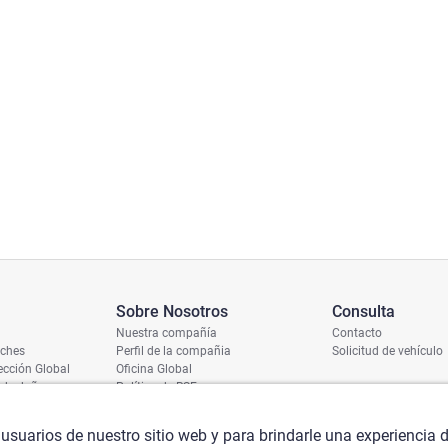
Sobre Nosotros
Consulta
Nuestra compañía
Contacto
oches
Perfil de la compañia
Solicitud de vehículo
cción Global
Oficina Global
 de daños
Política de RSE
ío
umero de chasis
 usuarios de nuestro sitio web y para brindarle una experiencia 