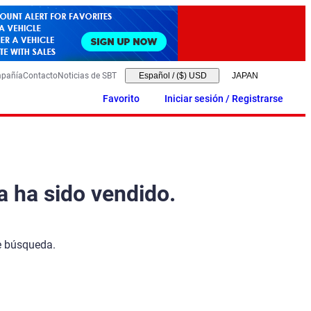
mpañía
Contacto
Noticias de SBT
Español
/
($) USD
Favorito
Iniciar sesión / Registrarse
a ha sido vendido.
de búsqueda.