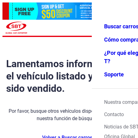
Buscar carro
Iniciar ses
Favoritos
Menú
ión
Cómo compr
¿Por qué eleg
Lamentamos informarle que
T?
el vehículo listado ya ha
Soporte
sido vendido.
Nuestra compa
Por favor, busque otros vehículos disponibles utilizando
Contacto
nuestra función de búsqueda.
Noticias de SB
Oficina Global
Volver a Buscar carros