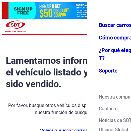
Buscar carro
Iniciar ses
Favoritos
Menú
ión
Cómo compr
¿Por qué eleg
Lamentamos informarle que
T?
el vehículo listado ya ha
Soporte
sido vendido.
Nuestra compa
Por favor, busque otros vehículos disponibles utilizando
Contacto
nuestra función de búsqueda.
Noticias de SB
Oficina Global
Volver a Buscar carros